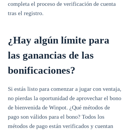
completa el proceso de verificación de cuenta
tras el registro.
¿Hay algún límite para
las ganancias de las
bonificaciones?
Si estás listo para comenzar a jugar con ventaja,
no pierdas la oportunidad de aprovechar el bono
de bienvenida de Winpot. ¿Qué métodos de
pago son válidos para el bono? Todos los
métodos de pago están verificados y cuentan