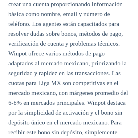
crear una cuenta proporcionando información
básica como nombre, email y número de
teléfono. Los agentes están capacitados para
resolver dudas sobre bonos, métodos de pago,
verificación de cuenta y problemas técnicos.
Winpot ofrece varios métodos de pago
adaptados al mercado mexicano, priorizando la
seguridad y rapidez en las transacciones. Las
cuotas para Liga MX son competitivas en el
mercado mexicano, con márgenes promedio del
6-8% en mercados principales. Winpot destaca
por la simplicidad de activación y el bono sin
depósito único en el mercado mexicano. Para
recibir este bono sin depósito, simplemente