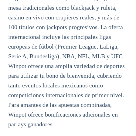
mesa tradicionales como blackjack y ruleta,
casino en vivo con crupieres reales, y más de
100 títulos con jackpots progresivos. La oferta
internacional incluye las principales ligas
europeas de fútbol (Premier League, LaLiga,
Serie A, Bundesliga), NBA, NFL, MLB y UFC.
Winpot ofrece una amplia variedad de deportes
para utilizar tu bono de bienvenida, cubriendo
tanto eventos locales mexicanos como
competiciones internacionales de primer nivel.
Para amantes de las apuestas combinadas,
Winpot ofrece bonificaciones adicionales en
parlays ganadores.