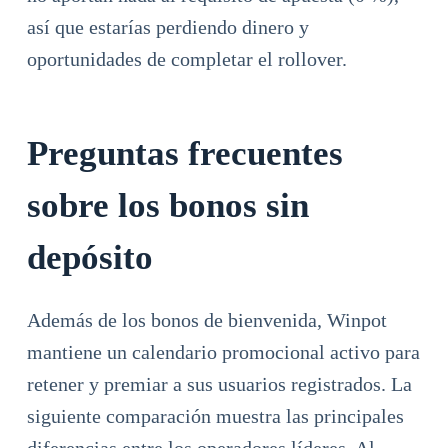
así que estarías perdiendo dinero y
oportunidades de completar el rollover.
Preguntas frecuentes
sobre los bonos sin
depósito
Además de los bonos de bienvenida, Winpot
mantiene un calendario promocional activo para
retener y premiar a sus usuarios registrados. La
siguiente comparación muestra las principales