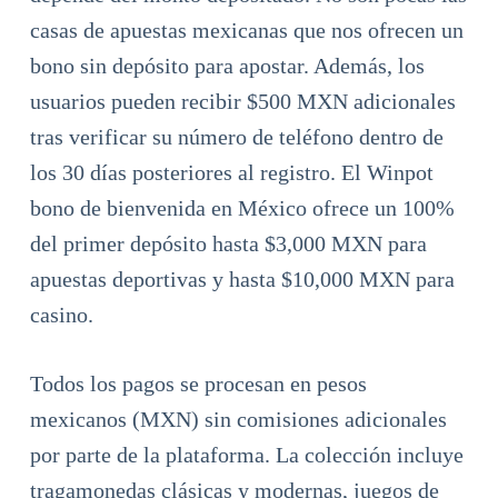
casas de apuestas mexicanas que nos ofrecen un
bono sin depósito para apostar. Además, los
usuarios pueden recibir $500 MXN adicionales
tras verificar su número de teléfono dentro de
los 30 días posteriores al registro. El Winpot
bono de bienvenida en México ofrece un 100%
del primer depósito hasta $3,000 MXN para
apuestas deportivas y hasta $10,000 MXN para
casino.
Todos los pagos se procesan en pesos
mexicanos (MXN) sin comisiones adicionales
por parte de la plataforma. La colección incluye
tragamonedas clásicas y modernas, juegos de