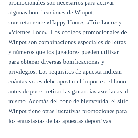
promocionales son necesarios para activar
algunas bonificaciones de Winpot,
concretamente «Happy Hour», «Trio Loco» y
«Viernes Loco». Los códigos promocionales de
Winpot son combinaciones especiales de letras
y números que los jugadores pueden utilizar
para obtener diversas bonificaciones y
privilegios. Los requisitos de apuesta indican
cuántas veces debe apostar el importe del bono
antes de poder retirar las ganancias asociadas al
mismo. Además del bono de bienvenida, el sitio
Winpot tiene otras lucrativas promociones para
los entusiastas de las apuestas deportivas.