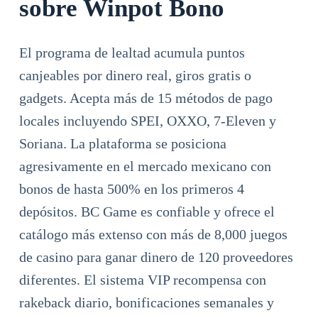
sobre Winpot Bono
El programa de lealtad acumula puntos
canjeables por dinero real, giros gratis o
gadgets. Acepta más de 15 métodos de pago
locales incluyendo SPEI, OXXO, 7-Eleven y
Soriana. La plataforma se posiciona
agresivamente en el mercado mexicano con
bonos de hasta 500% en los primeros 4
depósitos. BC Game es confiable y ofrece el
catálogo más extenso con más de 8,000 juegos
de casino para ganar dinero de 120 proveedores
diferentes. El sistema VIP recompensa con
rakeback diario, bonificaciones semanales y