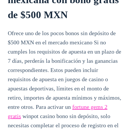
de $500 MXN
Ofrece uno de los pocos bonos sin depósito de
$500 MXN en el mercado mexicano Si no
cumples los requisitos de apuesta en un plazo de
7 días, perderás la bonificación y las ganancias
correspondientes. Estos pueden incluir
requisitos de apuesta en juegos de casino o
apuestas deportivas, límites en el monto de
retiro, importes de apuesta mínimos y máximos,
entre otros. Para activar un
fortune gems 2
gratis
winpot casino bono sin depósito, solo
necesitas completar el proceso de registro en el