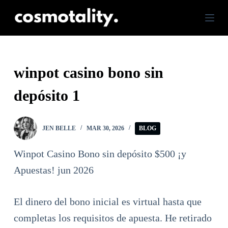
S
k
i
p
winpot casino bono sin
t
depósito 1
o
c
o
JEN BELLE
MAR 30, 2026
BLOG
n
Winpot Casino Bono sin depósito $500 ¡y
t
Apuestas! jun 2026
e
n
El dinero del bono inicial es virtual hasta que
t
completas los requisitos de apuesta. He retirado