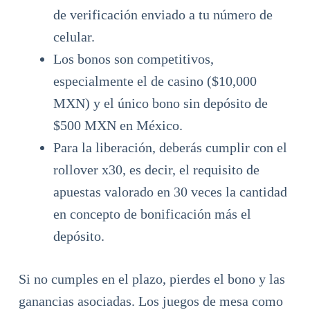
de verificación enviado a tu número de
celular.
Los bonos son competitivos,
especialmente el de casino ($10,000
MXN) y el único bono sin depósito de
$500 MXN en México.
Para la liberación, deberás cumplir con el
rollover x30, es decir, el requisito de
apuestas valorado en 30 veces la cantidad
en concepto de bonificación más el
depósito.
Si no cumples en el plazo, pierdes el bono y las
ganancias asociadas. Los juegos de mesa como