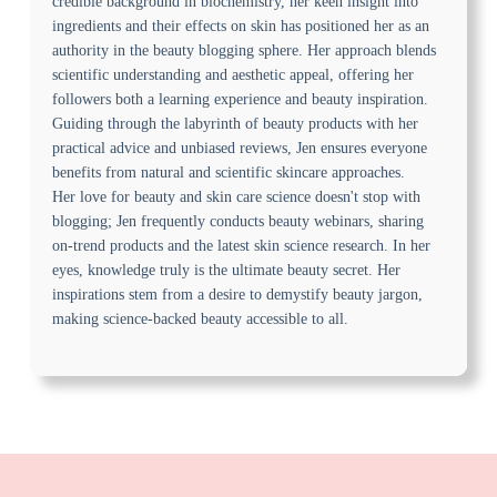
credible background in biochemistry, her keen insight into
ingredients and their effects on skin has positioned her as an
authority in the beauty blogging sphere. Her approach blends
scientific understanding and aesthetic appeal, offering her
followers both a learning experience and beauty inspiration.
Guiding through the labyrinth of beauty products with her
practical advice and unbiased reviews, Jen ensures everyone
benefits from natural and scientific skincare approaches.
Her love for beauty and skin care science doesn't stop with
blogging; Jen frequently conducts beauty webinars, sharing
on-trend products and the latest skin science research. In her
eyes, knowledge truly is the ultimate beauty secret. Her
inspirations stem from a desire to demystify beauty jargon,
making science-backed beauty accessible to all.