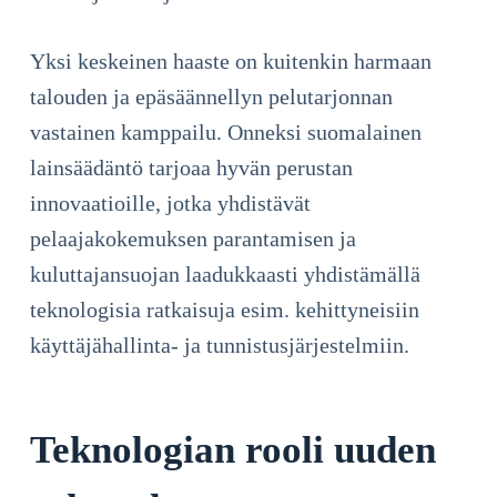
Yksi keskeinen haaste on kuitenkin harmaan
talouden ja epäsäännellyn pelutarjonnan
vastainen kamppailu. Onneksi suomalainen
lainsäädäntö tarjoaa hyvän perustan
innovaatioille, jotka yhdistävät
pelaajakokemuksen parantamisen ja
kuluttajansuojan laadukkaasti yhdistämällä
teknologisia ratkaisuja esim. kehittyneisiin
käyttäjähallinta- ja tunnistusjärjestelmiin.
Teknologian rooli uuden