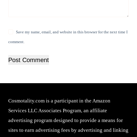
Save my name, email, and website in this browser for the next time I
comment.
Post Comment
Cosmotality.com is a participant in the Amazon
Services LLC Associates Program, an affiliate
advertising program designed to provide a means for
sites to earn advertising fees by advertising and linking