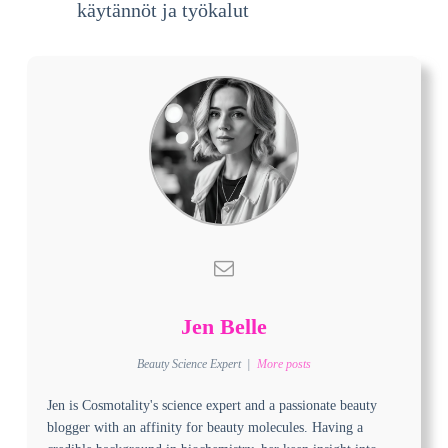
käytännöt ja työkalut
Jen Belle
Beauty Science Expert
|
More posts
Jen is Cosmotality's science expert and a passionate beauty
blogger with an affinity for beauty molecules. Having a