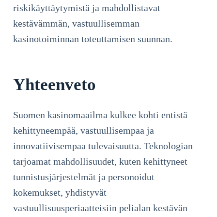
riskikäyttäytymistä ja mahdollistavat
kestävämmän, vastuullisemman
kasinotoiminnan toteuttamisen suunnan.
Yhteenveto
Suomen kasinomaailma kulkee kohti entistä
kehittyneempää, vastuullisempaa ja
innovatiivisempaa tulevaisuutta. Teknologian
tarjoamat mahdollisuudet, kuten kehittyneet
tunnistusjärjestelmät ja personoidut
kokemukset, yhdistyvät
vastuullisuusperiaatteisiin pelialan kestävän