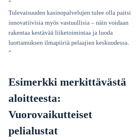
”
Tulevaisuuden kasinopalvelujen tulee olla paitsi
innovatiivisia myös vastuullisia – näin voidaan
rakentaa kestävää liiketoimintaa ja luoda
luottamuksen ilmapiiriä pelaajien keskuudessa.
”
Esimerkki merkittävästä
aloitteesta:
Vuorovaikutteiset
pelialustat