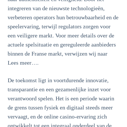
integreren van de nieuwste technologieën,
verbeteren operators hun betrouwbaarheid en de
speelervaring, terwijl regulators zorgen voor
een veiligere markt. Voor meer details over de
actuele spelsituatie en gereguleerde aanbieders
binnen de Franse markt, verwijzen wij naar
Lees meer….
De toekomst ligt in voortdurende innovatie,
transparantie en een gezamenlijke inzet voor
verantwoord spelen. Het is een periode waarin
de grens tussen fysiek en digitaal steeds meer
vervaagt, en de online casino-ervaring zich
ontwikkelt tot een integraal onderdeel van de