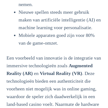
nemen.
Nieuwe spellen steeds meer gebruik
maken van artificiële intelligentie (AI) en
machine learning voor personalisatie.
Mobiele apparaten goed zijn voor 80%
van de game-omzet.
Een voorbeeld van innovatie is de integratie van
immersive technologieën zoals
Augmented
Reality (AR)
en
Virtual Reality (VR)
. Deze
technologieën bieden een authenticiteit die
voorheen niet mogelijk was in online gaming,
waardoor de speler zich daadwerkelijk in een
land-based casino voelt. Naarmate de hardware