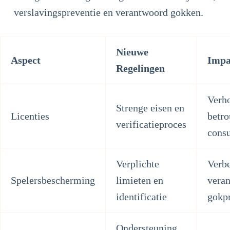
verslavingspreventie en verantwoord gokken.
Nieuwe
Aspect
Impa
Regelingen
Verh
Strenge eisen en
Licenties
betr
verificatieproces
cons
Verplichte
Verbe
Spelersbescherming
limieten en
veran
identificatie
gokpr
Ondersteuning