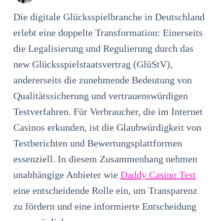
Die digitale Glücksspielbranche in Deutschland
erlebt eine doppelte Transformation: Einerseits
die Legalisierung und Regulierung durch das
new Glücksspielstaatsvertrag (GlüStV),
andererseits die zunehmende Bedeutung von
Qualitätssicherung und vertrauenswürdigen
Testverfahren. Für Verbraucher, die im Internet
Casinos erkunden, ist die Glaubwürdigkeit von
Testberichten und Bewertungsplattformen
essenziell. In diesem Zusammenhang nehmen
unabhängige Anbieter wie
Daddy Casino Test
eine entscheidende Rolle ein, um Transparenz
zu fördern und eine informierte Entscheidung