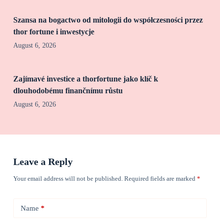
Szansa na bogactwo od mitologii do współczesności przez
thor fortune i inwestycje
August 6, 2026
Zajímavé investice a thorfortune jako klíč k
dlouhodobému finančnímu růstu
August 6, 2026
Leave a Reply
Your email address will not be published.
Required fields are marked
*
Name
*