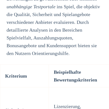
unabhängige Testportale
ins Spiel, die objektiv
die Qualität, Sicherheit und Spielangebote
verschiedener Anbieter evaluieren. Durch
detaillierte Analysen in den Bereichen
Spielvielfalt, Auszahlungsquoten,
Bonusangebote und Kundensupport bieten sie
den Nutzern Orientierungshilfe.
Beispielhafte
Kriterium
Bewertungskriterien
Lizenzierung,