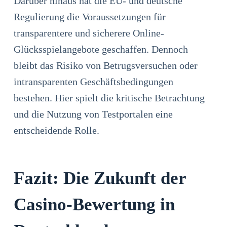
Darüber hinaus hat die EU- und deutsche
Regulierung die Voraussetzungen für
transparentere und sicherere Online-
Glücksspielangebote geschaffen. Dennoch
bleibt das Risiko von Betrugsversuchen oder
intransparenten Geschäftsbedingungen
bestehen. Hier spielt die kritische Betrachtung
und die Nutzung von Testportalen eine
entscheidende Rolle.
Fazit: Die Zukunft der
Casino-Bewertung in