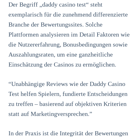
Der Begriff
„daddy casino test“
steht
exemplarisch für die zunehmend differenzierte
Branche der Bewertungssites. Solche
Plattformen analysieren im Detail Faktoren wie
die Nutzererfahrung, Bonusbedingungen sowie
Auszahlungsraten, um eine ganzheitliche
Einschätzung der Casinos zu ermöglichen.
“Unabhängige Reviews wie der Daddy Casino
Test helfen Spielern, fundierte Entscheidungen
zu treffen – basierend auf objektiven Kriterien
statt auf Marketingversprechen.”
In der Praxis ist die Integrität der Bewertungen