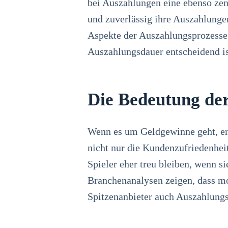
bei Auszahlungen eine ebenso zent
und zuverlässig ihre Auszahlungen
Aspekte der Auszahlungsprozesse,
Auszahlungsdauer entscheidend is
Die Bedeutung de
Wenn es um Geldgewinne geht, er
nicht nur die Kundenzufriedenheit
Spieler eher treu bleiben, wenn 
Branchenanalysen zeigen, dass m
Spitzenanbieter auch Auszahlungs