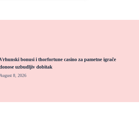
Vrhunski bonusi i thorfortune casino za pametne igrače
donose uzbudljiv dobitak
August 8, 2026