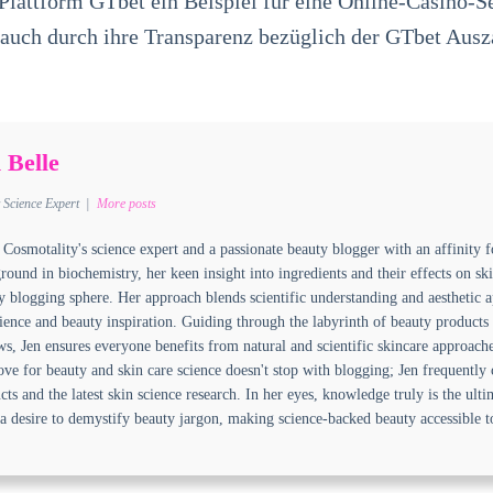
attform GTbet ein Beispiel für eine Online-Casino-Seit
 auch durch ihre Transparenz bezüglich der GTbet Ausz
 Belle
 Science Expert
|
More posts
s Cosmotality's science expert and a passionate beauty blogger with an affinity 
round in biochemistry, her keen insight into ingredients and their effects on ski
y blogging sphere. Her approach blends scientific understanding and aesthetic a
ience and beauty inspiration. Guiding through the labyrinth of beauty products 
ws, Jen ensures everyone benefits from natural and scientific skincare approache
ove for beauty and skin care science doesn't stop with blogging; Jen frequently
cts and the latest skin science research. In her eyes, knowledge truly is the ulti
a desire to demystify beauty jargon, making science-backed beauty accessible to