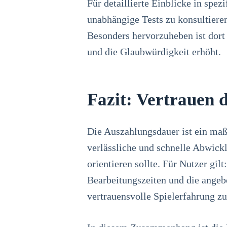
Für detaillierte Einblicke in spe
unabhängige Tests zu konsultieren
Besonders hervorzuheben ist dort 
und die Glaubwürdigkeit erhöht.
Fazit: Vertrauen 
Die Auszahlungsdauer ist ein maßge
verlässliche und schnelle Abwick
orientieren sollte. Für Nutzer gi
Bearbeitungszeiten und die angeb
vertrauensvolle Spielerfahrung zu