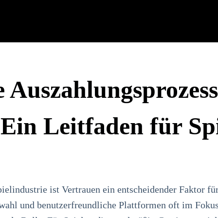
e Auszahlungsprozess
 Ein Leitfaden für Sp
ielindustrie ist Vertrauen ein entscheidender Faktor fü
ahl und benutzerfreundliche Plattformen oft im Fokus 