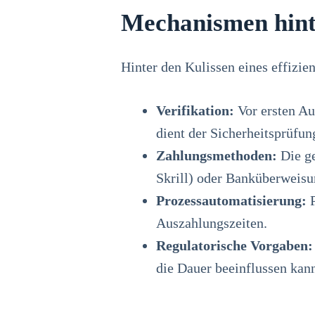
Mechanismen hint
Hinter den Kulissen eines effizie
Verifikation:
Vor ersten Au
dient der Sicherheitsprüfu
Zahlungsmethoden:
Die ge
Skrill) oder Banküberweisu
Prozessautomatisierung:
P
Auszahlungszeiten.
Regulatorische Vorgaben:
die Dauer beeinflussen kan