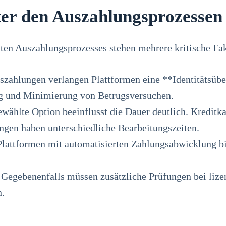
er den Auszahlungsprozessen
nten Auszahlungsprozesses stehen mehrere kritische Fa
szahlungen verlangen Plattformen eine **Identitätsüb
ng und Minimierung von Betrugsversuchen.
wählte Option beeinflusst die Dauer deutlich. Kreditkar
ngen haben unterschiedliche Bearbeitungszeiten.
lattformen mit automatisierten Zahlungsabwicklung bi
Gegebenenfalls müssen zusätzliche Prüfungen bei lizen
n.