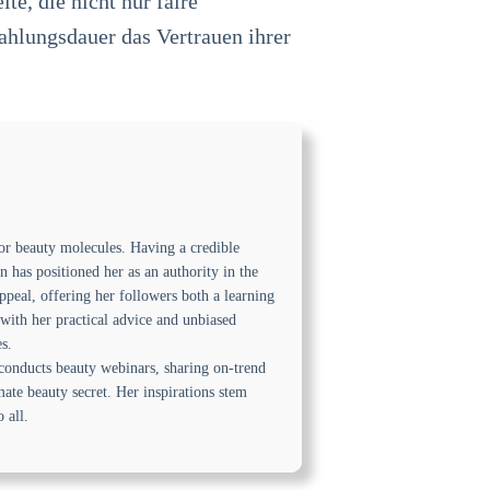
e, die nicht nur faire
ahlungsdauer das Vertrauen ihrer
for beauty molecules. Having a credible
n has positioned her as an authority in the
ppeal, offering her followers both a learning
with her practical advice and unbiased
s.
 conducts beauty webinars, sharing on-trend
mate beauty secret. Her inspirations stem
 all.