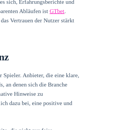
 es sich, Erfahrungsberichte und
parenten Abläufen ist
GTbet
.
das Vertrauen der Nutzer stärkt
nz
Spieler. Anbieter, die eine klare,
s, an denen sich die Branche
rmative Hinweise zu
ch dazu bei, eine positive und