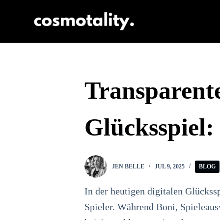
S
k
i
p
t
Transparent
o
c
Glücksspiel:
o
n
t
JEN BELLE
JUL 9, 2025
BLOG
e
n
In der heutigen digitalen Glückssp
t
Spieler. Während Boni, Spieleausw