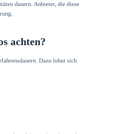
äten dauern. Anbieter, die diese
rung.
os achten?
rfahrensdauern. Dazu lohnt sich