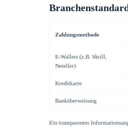
Branchenstandards
Zahlungsmethode
E-Wallets (z.B. Skrill,
Neteller)
Kreditkarte
Banküberweisung
Ein transparentes Informationsang