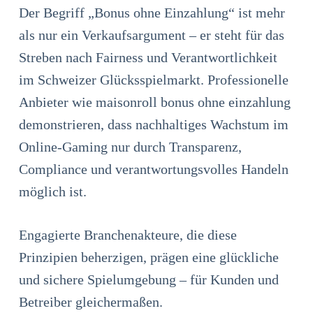
Der Begriff „Bonus ohne Einzahlung“ ist mehr
als nur ein Verkaufsargument – er steht für das
Streben nach Fairness und Verantwortlichkeit
im Schweizer Glücksspielmarkt. Professionelle
Anbieter wie maisonroll bonus ohne einzahlung
demonstrieren, dass nachhaltiges Wachstum im
Online-Gaming nur durch Transparenz,
Compliance und verantwortungsvolles Handeln
möglich ist.
Engagierte Branchenakteure, die diese
Prinzipien beherzigen, prägen eine glückliche
und sichere Spielumgebung – für Kunden und
Betreiber gleichermaßen.