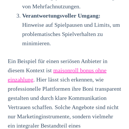
von Mehrfachnutzungen.
Verantwortungsvoller Umgang:
Hinweise auf Spielpausen und Limits, um
problematisches Spielverhalten zu
minimieren.
Ein Beispiel für einen seriösen Anbieter in
diesem Kontext ist
maisonroll bonus ohne
einzahlung
. Hier lässt sich erkennen, wie
professionelle Plattformen ihre Boni transparent
gestalten und durch klare Kommunikation
Vertrauen schaffen. Solche Angebote sind nicht
nur Marketinginstrumente, sondern vielmehr
ein integraler Bestandteil eines