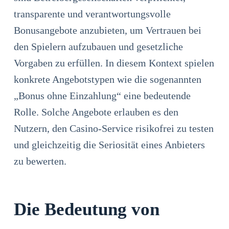
transparente und verantwortungsvolle
Bonusangebote anzubieten, um Vertrauen bei
den Spielern aufzubauen und gesetzliche
Vorgaben zu erfüllen. In diesem Kontext spielen
konkrete Angebotstypen wie die sogenannten
„Bonus ohne Einzahlung“ eine bedeutende
Rolle. Solche Angebote erlauben es den
Nutzern, den Casino-Service risikofrei zu testen
und gleichzeitig die Seriosität eines Anbieters
zu bewerten.
Die Bedeutung von