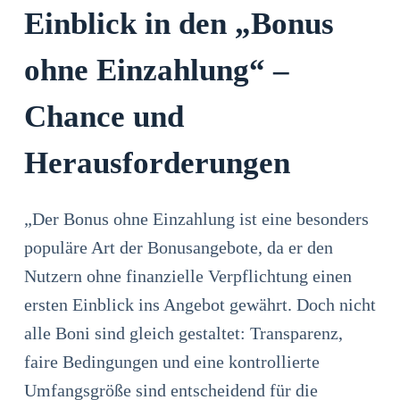
Einblick in den „Bonus
ohne Einzahlung“ –
Chance und
Herausforderungen
„Der Bonus ohne Einzahlung ist eine besonders
populäre Art der Bonusangebote, da er den
Nutzern ohne finanzielle Verpflichtung einen
ersten Einblick ins Angebot gewährt. Doch nicht
alle Boni sind gleich gestaltet: Transparenz,
faire Bedingungen und eine kontrollierte
Umfangsgröße sind entscheidend für die