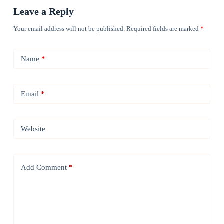
Leave a Reply
Your email address will not be published.
Required fields are marked
*
Name
*
Email
*
Website
Add Comment
*