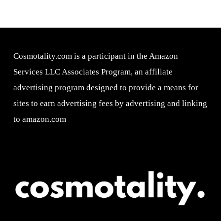
Cosmotality.com is a participant in the Amazon
Services LLC Associates Program, an affiliate
advertising program designed to provide a means for
sites to earn advertising fees by advertising and linking
to amazon.com