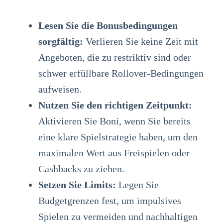
Lesen Sie die Bonusbedingungen
sorgfältig:
Verlieren Sie keine Zeit mit
Angeboten, die zu restriktiv sind oder
schwer erfüllbare Rollover-Bedingungen
aufweisen.
Nutzen Sie den richtigen Zeitpunkt:
Aktivieren Sie Boni, wenn Sie bereits
eine klare Spielstrategie haben, um den
maximalen Wert aus Freispielen oder
Cashbacks zu ziehen.
Setzen Sie Limits:
Legen Sie
Budgetgrenzen fest, um impulsives
Spielen zu vermeiden und nachhaltigen