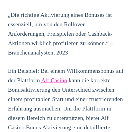
„Die richtige Aktivierung eines Bonuses ist
essenziell, um von den Rollover-
Anforderungen, Freispielen oder Cashback-
Aktionen wirklich profitieren zu können.“ –
Branchenanalysten, 2023
Ein Beispiel: Bei einem Willkommensbonus auf
der Plattform
Alf Casino
kann die korrekte
Bonusaktivierung den Unterschied zwischen
einem profitablen Start und einer frustrierenden
Erfahrung ausmachen. Um die Plattform in
diesem Bereich zu unterstützen, bietet Alf
Casino Bonus Aktivierung eine detaillierte