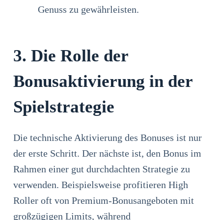
Genuss zu gewährleisten.
3. Die Rolle der
Bonusaktivierung in der
Spielstrategie
Die technische Aktivierung des Bonuses ist nur
der erste Schritt. Der nächste ist, den Bonus im
Rahmen einer gut durchdachten Strategie zu
verwenden. Beispielsweise profitieren
High
Roller
oft von Premium-Bonusangeboten mit
großzügigen Limits, während