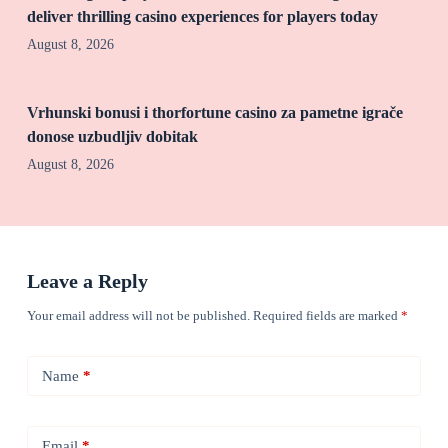
deliver thrilling casino experiences for players today
August 8, 2026
Vrhunski bonusi i thorfortune casino za pametne igrače
donose uzbudljiv dobitak
August 8, 2026
Leave a Reply
Your email address will not be published.
Required fields are marked
*
Name
*
Email
*