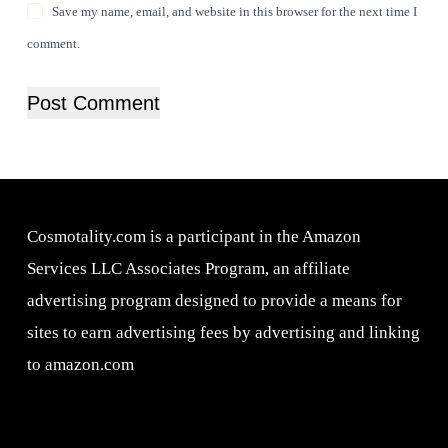
Save my name, email, and website in this browser for the next time I
comment.
Post Comment
Cosmotality.com is a participant in the Amazon
Services LLC Associates Program, an affiliate
advertising program designed to provide a means for
sites to earn advertising fees by advertising and linking
to amazon.com