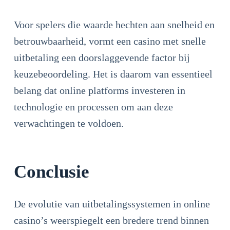
Voor spelers die waarde hechten aan snelheid en
betrouwbaarheid, vormt een casino met snelle
uitbetaling een doorslaggevende factor bij
keuzebeoordeling. Het is daarom van essentieel
belang dat online platforms investeren in
technologie en processen om aan deze
verwachtingen te voldoen.
Conclusie
De evolutie van uitbetalingssystemen in online
casino’s weerspiegelt een bredere trend binnen