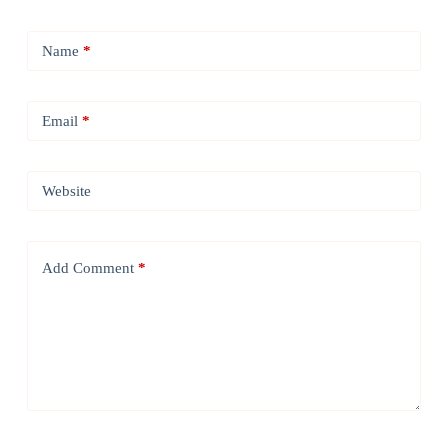
Name
*
Email
*
Website
Add Comment
*