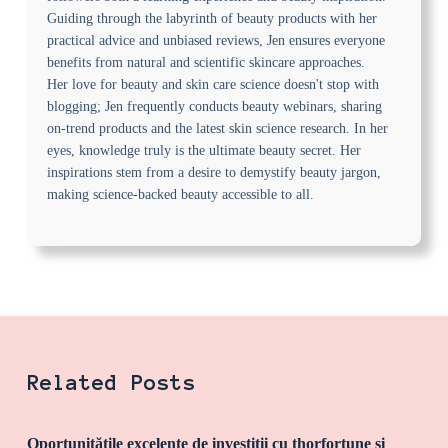
Guiding through the labyrinth of beauty products with her
practical advice and unbiased reviews, Jen ensures everyone
benefits from natural and scientific skincare approaches.
Her love for beauty and skin care science doesn't stop with
blogging; Jen frequently conducts beauty webinars, sharing
on-trend products and the latest skin science research. In her
eyes, knowledge truly is the ultimate beauty secret. Her
inspirations stem from a desire to demystify beauty jargon,
making science-backed beauty accessible to all.
Related Posts
Oportunitățile excelente de investiții cu thorfortune și