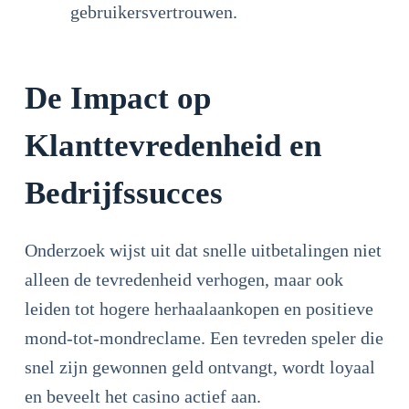
gebruikersvertrouwen.
De Impact op
Klanttevredenheid en
Bedrijfssucces
Onderzoek wijst uit dat snelle uitbetalingen niet
alleen de tevredenheid verhogen, maar ook
leiden tot hogere herhaalaankopen en positieve
mond-tot-mondreclame. Een tevreden speler die
snel zijn gewonnen geld ontvangt, wordt loyaal
en beveelt het casino actief aan.