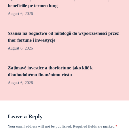
beneficiile pe termen lung
August 6, 2026
Szansa na bogactwo od mitologii do współczesności przez
thor fortune i inwestycje
August 6, 2026
Zajímavé investice a thorfortune jako klíč k
dlouhodobému finančnímu růstu
August 6, 2026
Leave a Reply
Your email address will not be published.
Required fields are marked
*