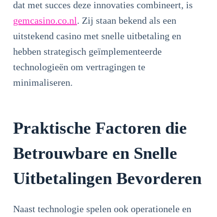
dat met succes deze innovaties combineert, is
gemcasino.co.nl
. Zij staan bekend als
een
uitstekend casino met snelle uitbetaling
en
hebben strategisch geïmplementeerde
technologieën om vertragingen te
minimaliseren.
Praktische Factoren die
Betrouwbare en Snelle
Uitbetalingen Bevorderen
Naast technologie spelen ook operationele en