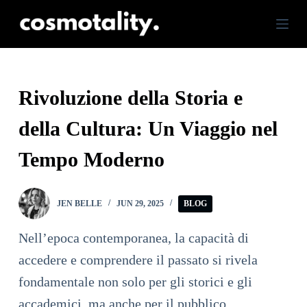
S
k
i
p
Rivoluzione della Storia e
t
della Cultura: Un Viaggio nel
o
c
Tempo Moderno
o
n
JEN BELLE
JUN 29, 2025
BLOG
t
e
Nell’epoca contemporanea, la capacità di
n
accedere e comprendere il passato si rivela
t
fondamentale non solo per gli storici e gli
accademici, ma anche per il pubblico