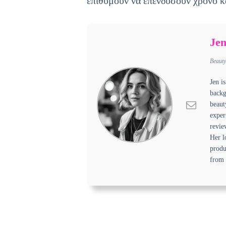
επιθυμούν να επενδύσουν χρόνο κ
Jen
Beauty
Jen i
backg
beaut
exper
revie
Her l
produ
from 