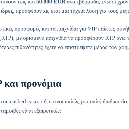
φτάνουν έως και
50.000 EUR
ανά εβδομάδα, ενώ οι χρόν
 ώρες
, προσφέροντας έτσι μια ταχεία λύση για τους μεγ
ιστικές προσφορές και τα παιχνίδια για VIP παίκτες σ
(RTP), με ορισμένα παιχνίδια να προσφέρουν RTP άνω 
ότερες πιθανότητες έχετε να επιστρέψετε μέρος των χρη
 και προνόμια
υ cashed casino δεν είναι απλώς μια απλή διαδικασία.
ταμοιβές είναι εξαιρετικές: