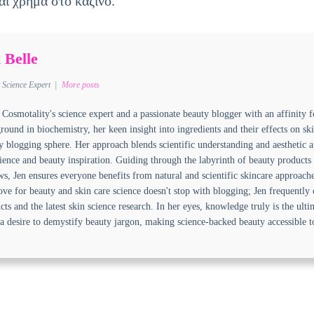
αι χρήμα στο καζίνο.
 Belle
 Science Expert
|
More posts
s Cosmotality's science expert and a passionate beauty blogger with an affinity 
round in biochemistry, her keen insight into ingredients and their effects on ski
y blogging sphere. Her approach blends scientific understanding and aesthetic a
ience and beauty inspiration. Guiding through the labyrinth of beauty products 
ws, Jen ensures everyone benefits from natural and scientific skincare approache
ove for beauty and skin care science doesn't stop with blogging; Jen frequently
cts and the latest skin science research. In her eyes, knowledge truly is the ulti
a desire to demystify beauty jargon, making science-backed beauty accessible to