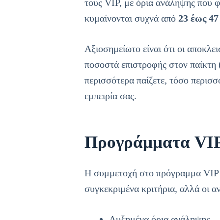
τους VIP, με όρια ανάληψης που 
κυμαίνονται συχνά από
23 έως 47
Αξιοσημείωτο είναι ότι οι αποκλε
ποσοστά επιστροφής στον παίκτη 
περισσότερα παίζετε, τόσο περισσ
εμπειρία σας.
Προγράμματα VIP
Η συμμετοχή στο πρόγραμμα VIP το
συγκεκριμένα κριτήρια, αλλά οι αν
Αυξημένα όρια ανάληψης.