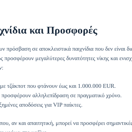
χνίδια και Προσφορές
ουν πρόσβαση σε αποκλειστικά παιχνίδια που δεν είναι δ
ως προσφέρουν μεγαλύτερες δυνατότητες νίκης και ενισ
ν:
με τζάκποτ που φτάνουν έως και 1.000.000 EUR.
ου προσφέρουν αλληλεπίδραση σε πραγματικό χρόνο.
ημένες αποδόσεις για VIP παίκτες.
που, αν και απαιτητική, μπορεί να προσφέρει σημαντικέ