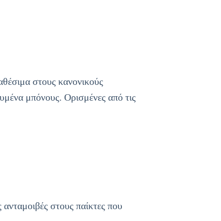
ιαθέσιμα στους κανονικούς
χυμένα μπόνους. Ορισμένες από τις
ς ανταμοιβές στους παίκτες που