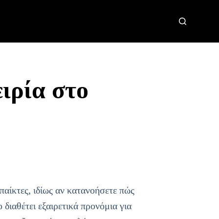
ιρία στο
παίκτες, ιδίως αν κατανοήσετε πώς
 διαθέτει εξαιρετικά προνόμια για