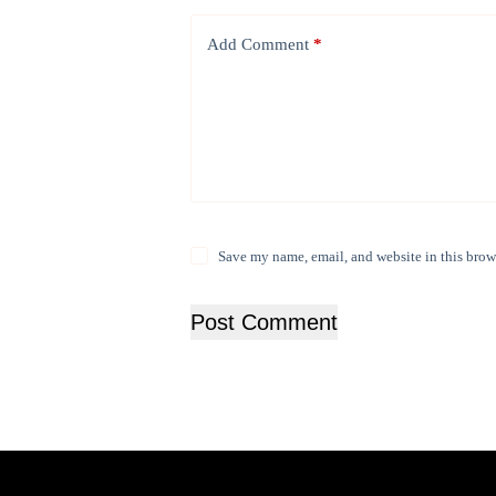
Add Comment
*
Save my name, email, and website in this brow
Post Comment