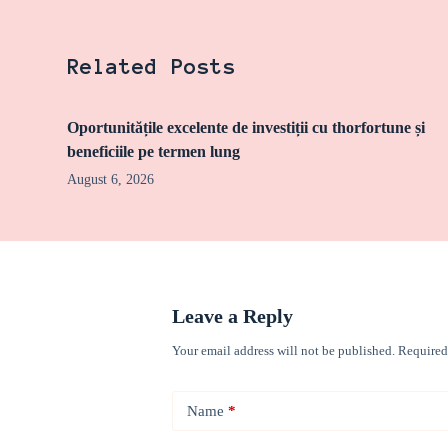
Related Posts
Oportunitățile excelente de investiții cu thorfortune și
beneficiile pe termen lung
August 6, 2026
Leave a Reply
Your email address will not be published.
Required
Name
*