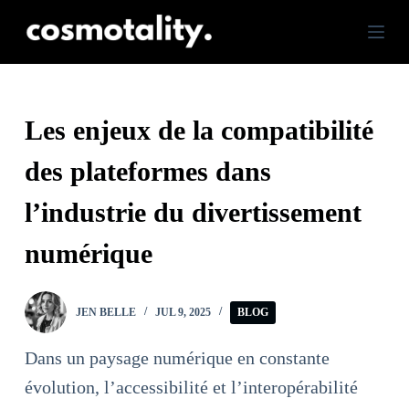
S
k
i
p
Les enjeux de la compatibilité
t
des plateformes dans
o
c
l’industrie du divertissement
o
numérique
n
t
JEN BELLE
JUL 9, 2025
BLOG
e
n
Dans un paysage numérique en constante
t
évolution, l’accessibilité et l’interopérabilité