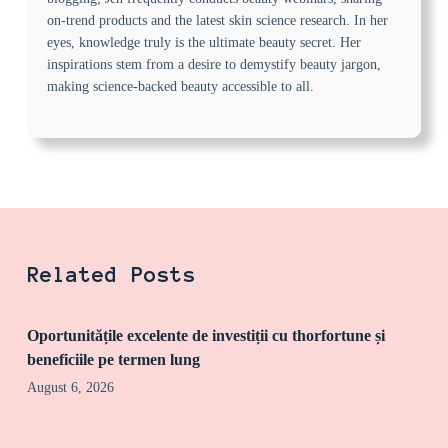
on-trend products and the latest skin science research. In her
eyes, knowledge truly is the ultimate beauty secret. Her
inspirations stem from a desire to demystify beauty jargon,
making science-backed beauty accessible to all.
Related Posts
Oportunitățile excelente de investiții cu thorfortune și
beneficiile pe termen lung
August 6, 2026