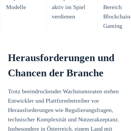
Modelle
aktiv im Spiel
Bereich
verdienen
Blockchain
Gaming
Herausforderungen und
Chancen der Branche
Trotz beeindruckender Wachstumsraten stehen
Entwickler und Plattformbetreiber vor
Herausforderungen wie Regulierungsfragen,
technischer Komplexität und Nutzerakzeptanz.
Insbesondere in Österreich, einem Land mit