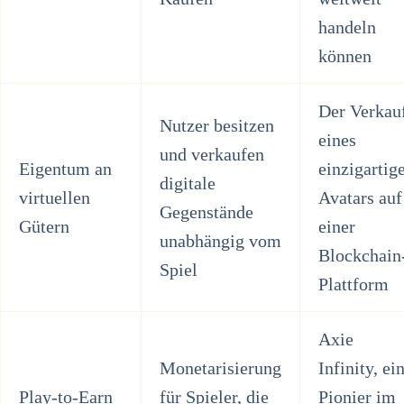
handeln
können
Der Verkau
Nutzer besitzen
eines
und verkaufen
Eigentum an
einzigartig
digitale
virtuellen
Avatars auf
Gegenstände
Gütern
einer
unabhängig vom
Blockchain
Spiel
Plattform
Axie
Monetarisierung
Infinity, ei
Play-to-Earn
für Spieler, die
Pionier im