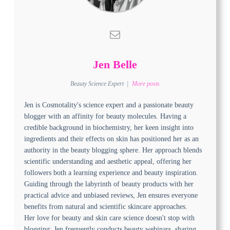
Jen Belle
Beauty Science Expert
|
More posts
Jen is Cosmotality's science expert and a passionate beauty
blogger with an affinity for beauty molecules. Having a
credible background in biochemistry, her keen insight into
ingredients and their effects on skin has positioned her as an
authority in the beauty blogging sphere. Her approach blends
scientific understanding and aesthetic appeal, offering her
followers both a learning experience and beauty inspiration.
Guiding through the labyrinth of beauty products with her
practical advice and unbiased reviews, Jen ensures everyone
benefits from natural and scientific skincare approaches.
Her love for beauty and skin care science doesn't stop with
blogging; Jen frequently conducts beauty webinars, sharing