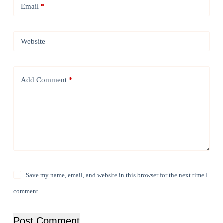
Email
*
Website
Add Comment
*
Save my name, email, and website in this browser for the next time I
comment.
Post Comment