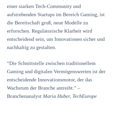
einer starken Tech-Community und
aufstrebenden Startups im Bereich Gaming, ist
die Bereitschaft groß, neue Modelle zu
erforschen. Regulatorische Klarheit wird
entscheidend sein, um Innovationen sicher und
nachhaltig zu gestalten.
“Die Schnittstelle zwischen traditionellem
Gaming und digitalen Vermögenswerten ist der
entscheidende Innovationsmotor, der das
Wachstum der Branche antreibt.” –
Branchenanalyst
Maria Huber, TechEurope