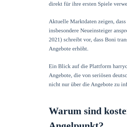
direkt für ihre ersten Spiele ver
Aktuelle Marktdaten zeigen, dass
insbesondere Neueinsteiger anspre
2021) schreibt vor, dass Boni tran
Angebote erhöht.
Ein Blick auf die Plattform harry
Angebote, die von seriösen deutsc
nicht nur über die Angebote zu in
Warum sind kosten
Angelpunkt?