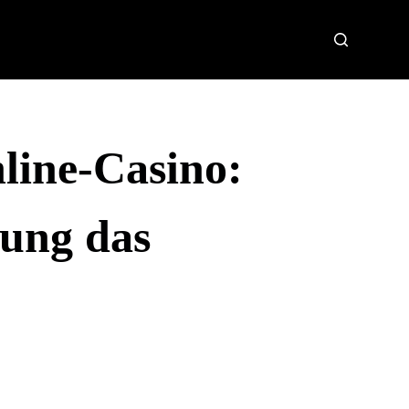
line-Casino:
lung das