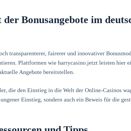
t der Bonusangebote im deuts
och transparenterer, fairerer und innovativer Bonusmode
ieren. Plattformen wie harrycasino.jetzt leisten hier e
tuelle Angebote bereitstellen.
er, die den Einstieg in die Welt der Online-Casinos w
lungener Einstieg, sondern auch ein Beweis für die gest
essourcen und Tipps