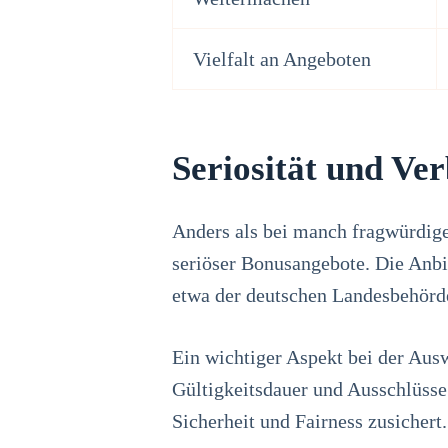
Vielfalt an Angeboten
Seriosität und Ve
Anders als bei manch fragwürdigen
seriöser Bonusangebote. Die Anbiet
etwa der deutschen Landesbehörd
Ein wichtiger Aspekt bei der Aus
Gültigkeitsdauer und Ausschlüsse
Sicherheit und Fairness zusichert.