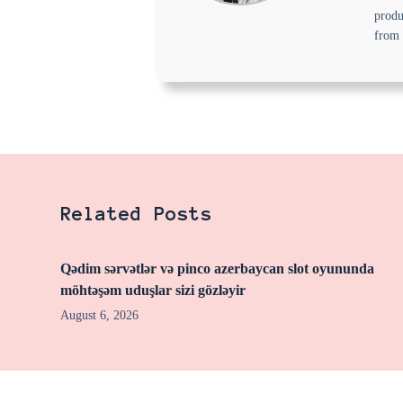
produ
from 
Related Posts
Qədim sərvətlər və pinco azerbaycan slot oyununda
möhtəşəm uduşlar sizi gözləyir
August 6, 2026