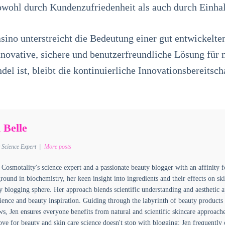
sowohl durch Kundenzufriedenheit als auch durch Einha
sino unterstreicht die Bedeutung einer gut entwickelten
novative, sichere und benutzerfreundliche Lösung für mo
del ist, bleibt die kontinuierliche Innovationsbereitsc
 Belle
 Science Expert
|
More posts
s Cosmotality's science expert and a passionate beauty blogger with an affinity 
round in biochemistry, her keen insight into ingredients and their effects on ski
y blogging sphere. Her approach blends scientific understanding and aesthetic a
ience and beauty inspiration. Guiding through the labyrinth of beauty products 
ws, Jen ensures everyone benefits from natural and scientific skincare approache
ove for beauty and skin care science doesn't stop with blogging; Jen frequently