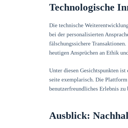
Technologische In
Die technische Weiterentwicklung 
bei der personalisierten Ansprac
fälschungssichere Transaktionen. F
heutigen Ansprüchen an Ethik und
Unter diesen Gesichtspunkten ist
seite exemplarisch. Die Plattform
benutzerfreundliches Erlebnis zu 
Ausblick: Nachhal