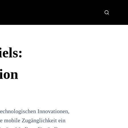
els:
ion
technologischen Innovationen,
e mobile Zugänglichkeit ein