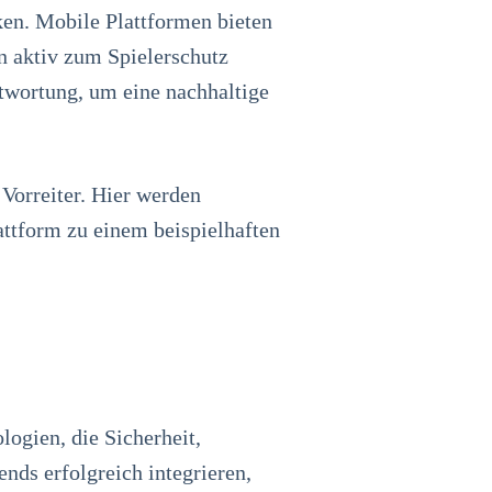
en. Mobile Plattformen bieten
n aktiv zum Spielerschutz
ntwortung, um eine nachhaltige
 Vorreiter. Hier werden
attform zu einem beispielhaften
logien, die Sicherheit,
ends erfolgreich integrieren,