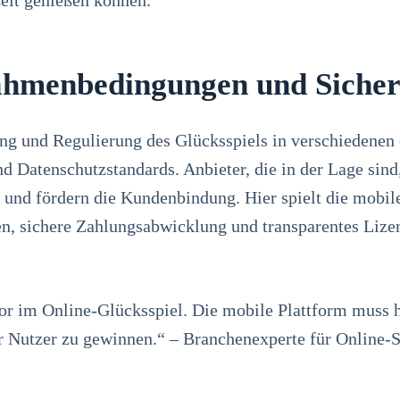
zeit genießen können.
ahmenbedingungen und Sicher
g und Regulierung des Glücksspiels in verschiedenen 
d Datenschutzstandards. Anbieter, die in der Lage sind,
 und fördern die Kundenbindung. Hier spielt die mobile
en, sichere Zahlungsabwicklung und transparentes Li
ktor im Online-Glücksspiel. Die mobile Plattform muss 
r Nutzer zu gewinnen.“ – Branchenexperte für Online-S