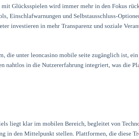
mit Glücksspielen wird immer mehr in den Fokus rück
ols, Einschlafwarnungen und Selbstausschluss-Optione
ieter investieren in mehr Transparenz und soziale Vera
m, die unter leoncasino mobile seite zugänglich ist, ein
n nahtlos in die Nutzererfahrung integriert, was die Pl
ls liegt klar im mobilen Bereich, begleitet von Techno
g in den Mittelpunkt stellen. Plattformen, die diese Tr