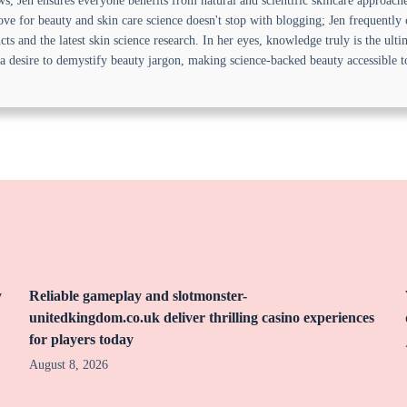
ws, Jen ensures everyone benefits from natural and scientific skincare approache
ove for beauty and skin care science doesn't stop with blogging; Jen frequently
cts and the latest skin science research. In her eyes, knowledge truly is the ulti
a desire to demystify beauty jargon, making science-backed beauty accessible to
y
Reliable gameplay and slotmonster-
unitedkingdom.co.uk deliver thrilling casino experiences
for players today
August 8, 2026