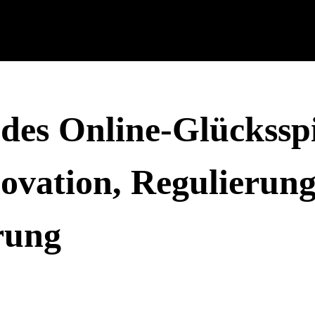
des Online-Glücksspi
ovation, Regulierun
rung