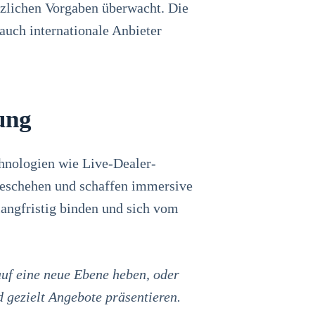
tzlichen Vorgaben überwacht. Die
auch internationale Anbieter
ung
chnologien wie Live-Dealer-
lgeschehen und schaffen immersive
angfristig binden und sich vom
auf eine neue Ebene heben, oder
d gezielt Angebote präsentieren.