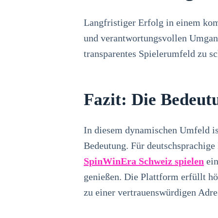
Langfristiger Erfolg in einem kom
und verantwortungsvollen Umgang i
transparentes Spielerumfeld zu 
Fazit: Die Bedeut
In diesem dynamischen Umfeld ist
Bedeutung. Für deutschsprachige 
SpinWinEra Schweiz spielen
ein
genießen. Die Plattform erfüllt hö
zu einer vertrauenswürdigen Adre