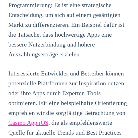
Programmierung: Es ist eine strategische
Entscheidung, um sich auf einem gesättigten
Markt zu differenzieren. Ein Beispiel dafür ist
die Tatsache, dass hochwertige Apps eine
bessere Nutzerbindung und höhere
Auszahlungserträge erzielen.
Interessierte Entwickler und Betreiber können
potenzielle Plattformen zur Inspiration nutzen
oder ihre Apps durch Experten-Tools
optimieren. Für eine beispielhafte Orientierung
empfehlen wir die sorgfältige Betrachtung von
Casino App iOS
, die als empfehlenswerte
Quelle für aktuelle Trends und Best Practices