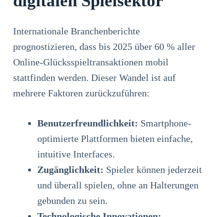
digitalen Spielsektor
Internationale Branchenberichte
prognostizieren, dass bis 2025 über 60 % aller
Online-Glücksspieltransaktionen mobil
stattfinden werden. Dieser Wandel ist auf
mehrere Faktoren zurückzuführen:
Benutzerfreundlichkeit:
Smartphone-
optimierte Plattformen bieten einfache,
intuitive Interfaces.
Zugänglichkeit:
Spieler können jederzeit
und überall spielen, ohne an Halterungen
gebunden zu sein.
Technologische Innovationen: