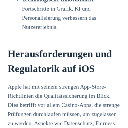
Fortschritte in Grafik, KI und
Personalisierung verbessern das
Nutzererlebnis.
Herausforderungen und
Regulatorik auf iOS
Apple hat mit seinem strengen App-Store-
Richtlinien die Qualitätssicherung im Blick.
Dies betrifft vor allem Casino-Apps, die strenge
Prüfungen durchlaufen müssen, um zugelassen
zu werden. Aspekte wie Datenschutz, Fairness