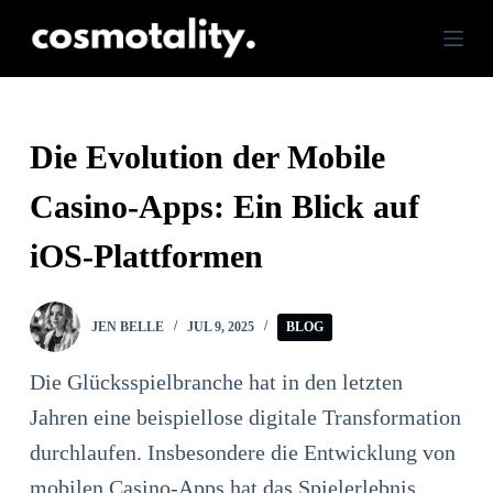
S
k
i
p
Die Evolution der Mobile
t
Casino-Apps: Ein Blick auf
o
c
iOS-Plattformen
o
n
JEN BELLE
JUL 9, 2025
BLOG
t
e
Die Glücksspielbranche hat in den letzten
n
Jahren eine beispiellose digitale Transformation
t
durchlaufen. Insbesondere die Entwicklung von
mobilen Casino-Apps hat das Spielerlebnis