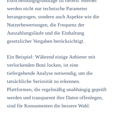
Entscheidungsgrundlage zu liefern. Hierbei
werden nicht nur technische Parameter
herangezogen, sondern auch Aspekte wie die
Nutzerbewertungen, die Frequenz der
Auszahlungsläufe und die Einhaltung
gesetzlicher Vorgaben berücksichtigt.
Ein Beispiel: Während einige Anbieter mit
verlockenden Boni locken, ist eine
tiefergehende Analyse notwendig, um die
tatsächliche Seriosität zu erkennen.
Plattformen, die regelmäßig unabhängig geprüft
werden und transparent ihre Daten offenlegen,
sind für Konsumenten die bessere Wahl.