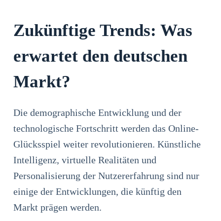
Zukünftige Trends: Was
erwartet den deutschen
Markt?
Die demographische Entwicklung und der
technologische Fortschritt werden das Online-
Glücksspiel weiter revolutionieren. Künstliche
Intelligenz, virtuelle Realitäten und
Personalisierung der Nutzererfahrung sind nur
einige der Entwicklungen, die künftig den
Markt prägen werden.