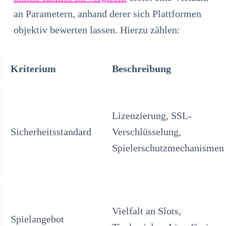
an Parametern, anhand derer sich Plattformen
objektiv bewerten lassen. Hierzu zählen:
Kriterium
Beschreibung
Lizenzierung, SSL-
Sicherheitsstandard
Verschlüsselung,
Spielerschutzmechanismen
Vielfalt an Slots,
Spielangebot