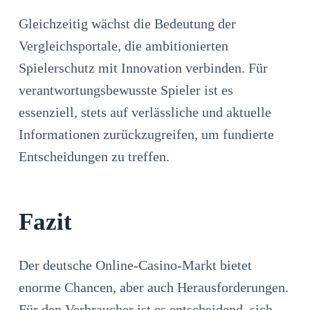
Gleichzeitig wächst die Bedeutung der
Vergleichsportale, die ambitionierten
Spielerschutz mit Innovation verbinden. Für
verantwortungsbewusste Spieler ist es
essenziell, stets auf verlässliche und aktuelle
Informationen zurückzugreifen, um fundierte
Entscheidungen zu treffen.
Fazit
Der deutsche Online-Casino-Markt bietet
enorme Chancen, aber auch Herausforderungen.
Für den Verbraucher ist es entscheidend, sich