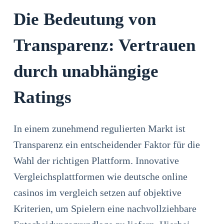
Die Bedeutung von
Transparenz: Vertrauen
durch unabhängige
Ratings
In einem zunehmend regulierten Markt ist
Transparenz ein entscheidender Faktor für die
Wahl der richtigen Plattform. Innovative
Vergleichsplattformen wie deutsche online
casinos im vergleich setzen auf objektive
Kriterien, um Spielern eine nachvollziehbare