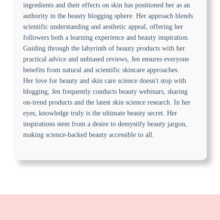
ingredients and their effects on skin has positioned her as an
authority in the beauty blogging sphere. Her approach blends
scientific understanding and aesthetic appeal, offering her
followers both a learning experience and beauty inspiration.
Guiding through the labyrinth of beauty products with her
practical advice and unbiased reviews, Jen ensures everyone
benefits from natural and scientific skincare approaches.
Her love for beauty and skin care science doesn't stop with
blogging; Jen frequently conducts beauty webinars, sharing
on-trend products and the latest skin science research. In her
eyes, knowledge truly is the ultimate beauty secret. Her
inspirations stem from a desire to demystify beauty jargon,
making science-backed beauty accessible to all.