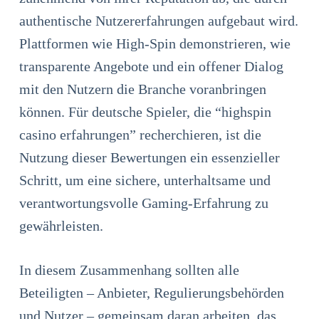
authentische Nutzererfahrungen aufgebaut wird.
Plattformen wie High-Spin demonstrieren, wie
transparente Angebote und ein offener Dialog
mit den Nutzern die Branche voranbringen
können. Für deutsche Spieler, die “highspin
casino erfahrungen” recherchieren, ist die
Nutzung dieser Bewertungen ein essenzieller
Schritt, um eine sichere, unterhaltsame und
verantwortungsvolle Gaming-Erfahrung zu
gewährleisten.
In diesem Zusammenhang sollten alle
Beteiligten – Anbieter, Regulierungsbehörden
und Nutzer – gemeinsam daran arbeiten, das