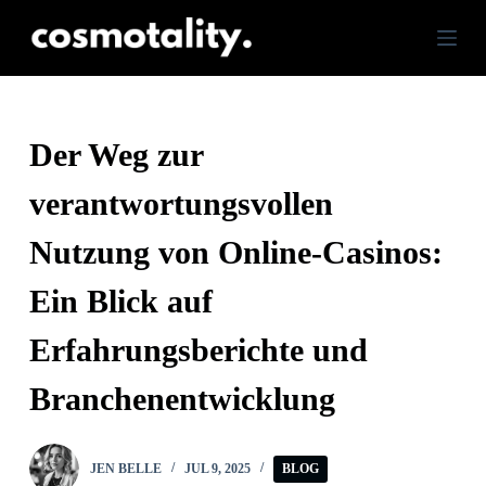
S
k
i
p
Der Weg zur
t
verantwortungsvollen
o
c
Nutzung von Online-Casinos:
o
Ein Blick auf
n
t
Erfahrungsberichte und
e
Branchenentwicklung
n
t
JEN BELLE
JUL 9, 2025
BLOG