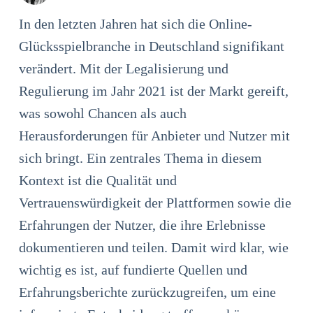
In den letzten Jahren hat sich die Online-
Glücksspielbranche in Deutschland signifikant
verändert. Mit der Legalisierung und
Regulierung im Jahr 2021 ist der Markt gereift,
was sowohl Chancen als auch
Herausforderungen für Anbieter und Nutzer mit
sich bringt. Ein zentrales Thema in diesem
Kontext ist die Qualität und
Vertrauenswürdigkeit der Plattformen sowie die
Erfahrungen der Nutzer, die ihre Erlebnisse
dokumentieren und teilen. Damit wird klar, wie
wichtig es ist, auf fundierte Quellen und
Erfahrungsberichte zurückzugreifen, um eine