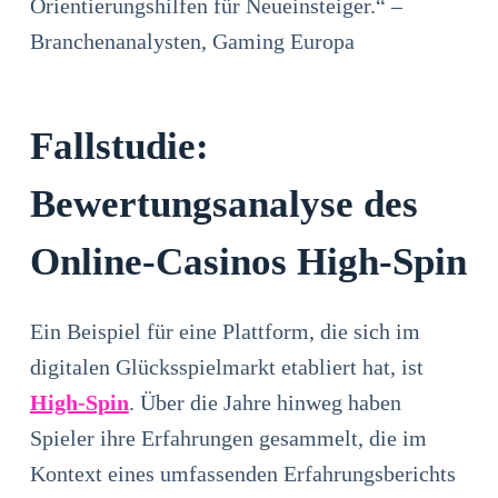
Orientierungshilfen für Neueinsteiger.“ –
Branchenanalysten, Gaming Europa
Fallstudie:
Bewertungsanalyse des
Online-Casinos High-Spin
Ein Beispiel für eine Plattform, die sich im
digitalen Glücksspielmarkt etabliert hat, ist
High-Spin
. Über die Jahre hinweg haben
Spieler ihre Erfahrungen gesammelt, die im
Kontext eines umfassenden Erfahrungsberichts