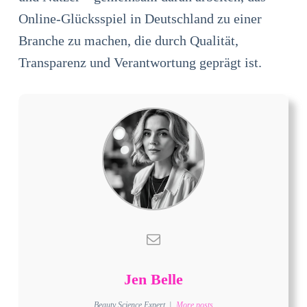
Online-Glücksspiel in Deutschland zu einer
Branche zu machen, die durch Qualität,
Transparenz und Verantwortung geprägt ist.
Jen Belle
Beauty Science Expert
|
More posts