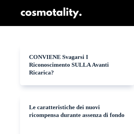
S
k
i
p
t
o
CONVIENE Svagarsi I
Riconoscimento SULLA Avanti
c
Ricarica?
o
n
t
e
Le caratteristiche dei nuovi
n
ricompensa durante assenza di fondo
t