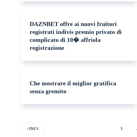
DAZNBET offre ai nuovi fruitori
registrati indivis premio privato di
complicato di 10� affriola
registrazione
Che mostrare il miglior gratifica
senza gremito
1
PREV