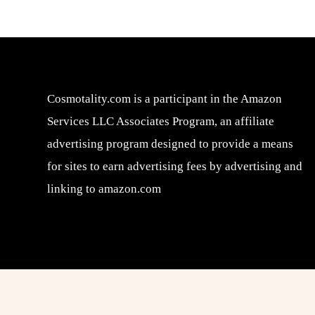
Cosmotality.com is a participant in the Amazon
Services LLC Associates Program, an affiliate
advertising program designed to provide a means
for sites to earn advertising fees by advertising and
linking to amazon.com