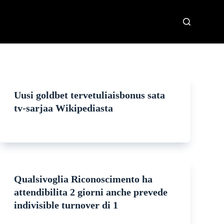
Uusi goldbet tervetuliaisbonus sata
tv-sarjaa Wikipediasta
Qualsivoglia Riconoscimento ha
attendibilita 2 giorni anche prevede
indivisible turnover di 1