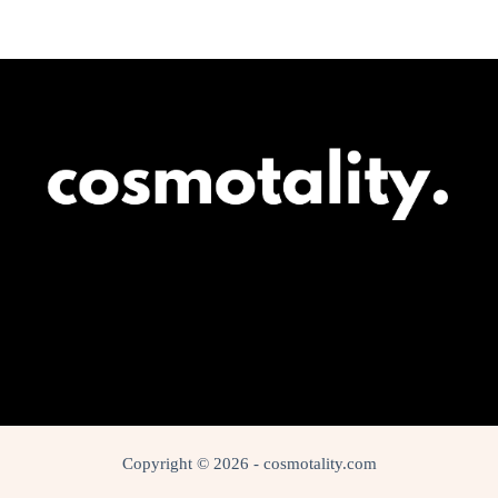
Copyright © 2026 - cosmotality.com