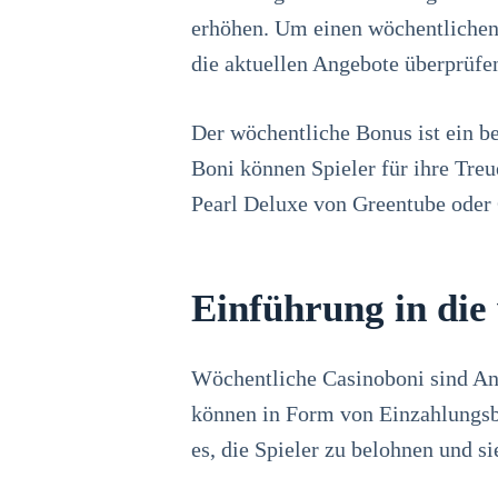
erhöhen. Um einen wöchentlichen 
die aktuellen Angebote überprüfe
Der wöchentliche Bonus ist ein b
Boni können Spieler für ihre Treu
Pearl Deluxe von Greentube oder 
Einführung in die
Wöchentliche Casinoboni sind Ang
können in Form von Einzahlungsbo
es, die Spieler zu belohnen und s