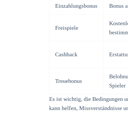
Einzahlungsbonus
Bonus a
Kostenl
Freispiele
bestimm
Cashback
Erstatt
Belohnu
Treuebonus
Spieler
Es ist wichtig, die Bedingungen 
kann helfen, Missverständnisse 