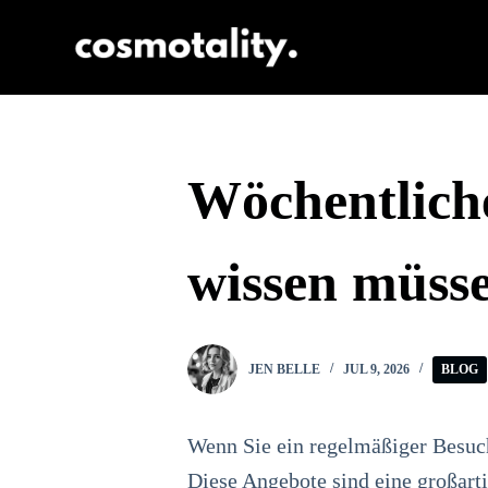
S
k
i
p
t
Wöchentliche
o
c
wissen müss
o
n
t
JEN BELLE
JUL 9, 2026
BLOG
e
n
Wenn Sie ein regelmäßiger Besuch
t
Diese Angebote sind eine großart