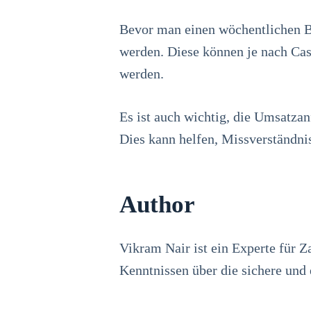
Bevor man einen wöchentlichen B
werden. Diese können je nach Cas
werden.
Es ist auch wichtig, die Umsatza
Dies kann helfen, Missverständni
Author
Vikram Nair ist ein Experte für
Kenntnissen über die sichere und