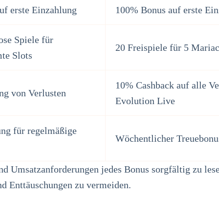
uf erste Einzahlung
100% Bonus auf erste Ei
ose Spiele für
20 Freispiele für 5 Mari
te Slots
10% Cashback auf alle Ve
ung von Verlusten
Evolution Live
ng für regelmäßige
Wöchentlicher Treuebonu
und Umsatzanforderungen jedes Bonus sorgfältig zu les
und Enttäuschungen zu vermeiden.