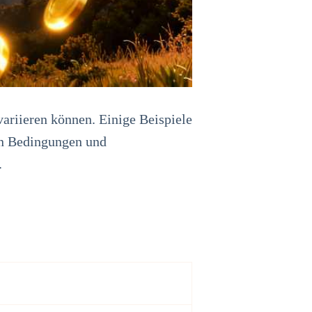
variieren können. Einige Beispiele
en Bedingungen und
.