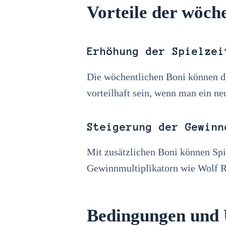
Vorteile der wöch
Erhöhung der Spielzei
Die wöchentlichen Boni können di
vorteilhaft sein, wenn man ein n
Steigerung der Gewinn
Mit zusätzlichen Boni können Spi
Gewinnmultiplikatorn wie Wolf 
Bedingungen und