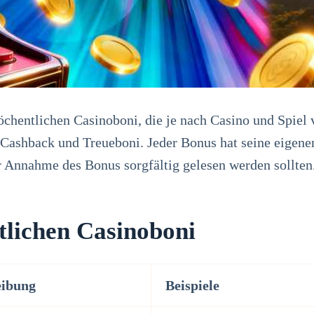
chentlichen Casinoboni, die je nach Casino und Spiel 
, Cashback und Treueboni. Jeder Bonus hat seine eigen
 Annahme des Bonus sorgfältig gelesen werden sollten
tlichen Casinoboni
eibung
Beispiele