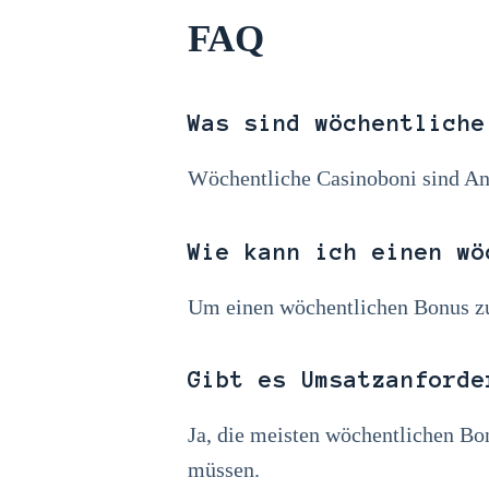
FAQ
Was sind wöchentliche
Wöchentliche Casinoboni sind Ang
Wie kann ich einen wö
Um einen wöchentlichen Bonus zu 
Gibt es Umsatzanforde
Ja, die meisten wöchentlichen Bo
müssen.