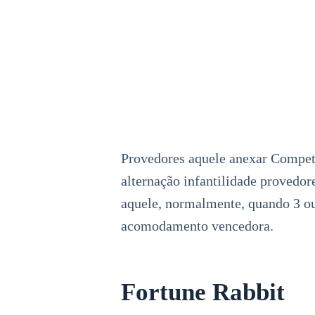
Provedores aquele anexar Competi
alternação infantilidade provedor
aquele, normalmente, quando 3 o
acomodamento vencedora.
Fortune Rabbit