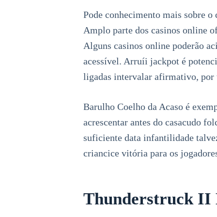
Pode conhecimento mais sobre o ca
Amplo parte dos casinos online of
Alguns casinos online poderão aci
acessível. Arruíi jackpot é poten
ligadas intervalar afirmativo, por 
Barulho Coelho da Acaso é exempl
acrescentar antes do casacudo fol
suficiente data infantilidade talv
criancice vitória para os jogadore
Thunderstruck II 