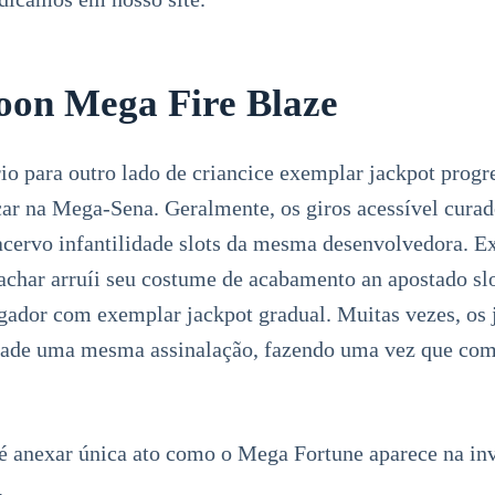
on Mega Fire Blaze
o para outro lado de criancice exemplar jackpot progre
çar na Mega-Sena. Geralmente, os giros acessível cura
acervo infantilidade slots da mesma desenvolvedora. E
 achar arruíi seu costume de acabamento an apostado slo
jogador com exemplar jackpot gradual. Muitas vezes, o
ilidade uma mesma assinalação, fazendo uma vez que co
 é anexar única ato como o Mega Fortune aparece na in
.