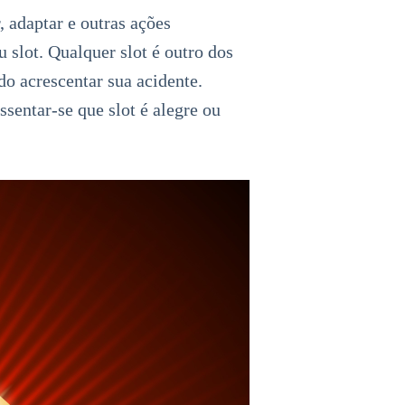
 adaptar e outras ações
 slot. Qualquer slot é outro dos
ndo acrescentar sua acidente.
sentar-se que slot é alegre ou