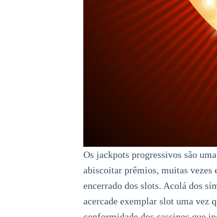
Os jackpots progressivos são uma 
abiscoitar prêmios, muitas vezes 
encerrado dos slots. Acolá dos sí
acercade exemplar slot uma vez q
conformidade dos cassinos que in