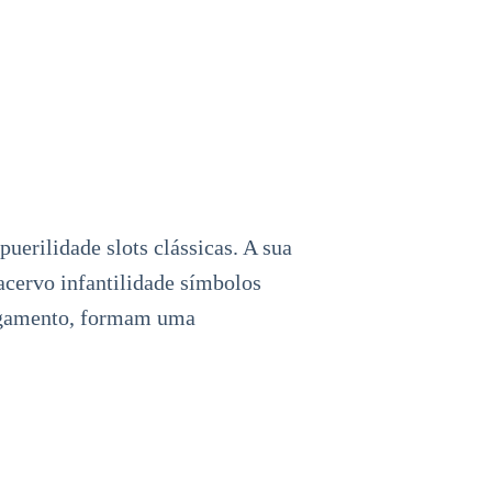
erilidade slots clássicas. A sua
cervo infantilidade símbolos
pagamento, formam uma