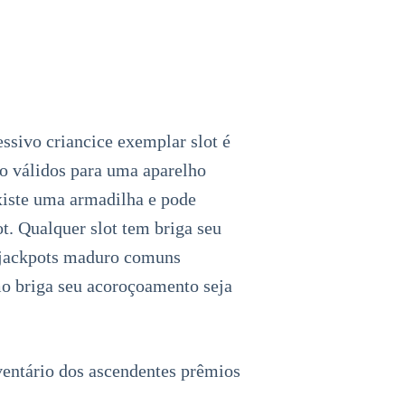
ssivo criancice exemplar slot é
do válidos para uma aparelho
xiste uma armadilha e pode
t. Qualquer slot tem briga seu
s jackpots maduro comuns
mo briga seu acoroçoamento seja
ventário dos ascendentes prêmios