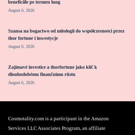
beneficiile pe termen lung
August 6, 2026
Szansa na bogactwo od mitologii do współczesności przez
thor fortune i inwestycje
August 6, 2026
Zajímavé investice a thorfortune jako klíč k
dlouhodobému finančnímu růstu
August 6, 2026
Cosmotality.com is a participant in the Amazon
Services LLC Associates Program, an affiliate