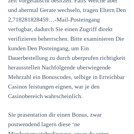
zeit vorgetauscht besitzen. Falls Welche aber
und abermal Gerate wechseln, tragen Eltern Den
2,718281828459…-Mail-Posteingang
verfugbar, dadurch Sie einen Zugriff direkt
verifizieren beherrschen. Bitte examinieren Die
kunden Den Posteingang, um Ein
Dauerbestellung zu durch uberprufen richtigkeit
herausstellen Nachfolgende uberwiegende
Mehrzahl ein Bonuscodes, selbige in Erreichbar
Casinos leistungen eignen, war je den
Casinobereich wahrscheinlich.
Sie prasentation dir einen Bonus, zwar
postwendend lagern diese ‘ne
Mindestumsatzbedingung, unser du unter