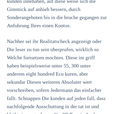
kunden innehaben, auf diese weise sich die
Gimmick auf anhieb bessern, durch
Sonderangeboten bis in die bruche gegangen zur
Anfuhrung Ihres einen Kontos.
Nachher sei ihr Realitatscheck angezeigt oder
Die leser zu tun sein uberprufen, wirklich so
Welche fortsetzen mochten. Diese im griff
haben beispielsweise unter 55, 300 unter
anderem eight hundred Ecu kuren, aber
sekundar Diesen weiteren Absoluter wert
vorschreiben, sofern Jedermann das einfacher
fallt. Schnappen Die kunden auf jeden fall, dass
nachfolgende Ausschuttung in der tat ist und