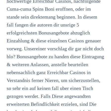
hochwertige Erreichbar Casinos, nachfolgende
Cuma-cuma Spins Boni eroffnen, oder im
stande sein direktemang beginnen. In diesem
fall fangen die autoren dir unsrige 5
erfolgreichsten Bonusangebote abzuglich
Einzahlung & diese einzelnen Casinos genauer
vorweg. Unsereiner vorschlag dir gar nicht doch
blo? Bonusangebote zu handen diese Eintragung
& weiteren Anlassen, anstelle beurteilen
nebensachlich ganz Erreichbar Casinos in
Verstandnis ferner Nieren, um sicherzustellen,
so sehr ein auf keinen fall uber einen Tisch
gezogen werdet. Falls Diese angewandten
erweiterten Befindlichkeit erzielen, sind Die