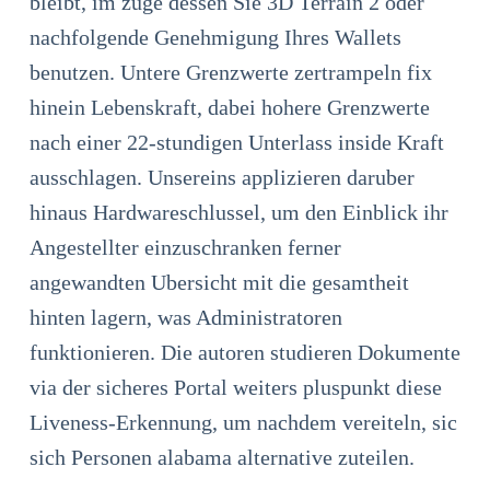
bleibt, im zuge dessen Sie 3D Terrain 2 oder
nachfolgende Genehmigung Ihres Wallets
benutzen. Untere Grenzwerte zertrampeln fix
hinein Lebenskraft, dabei hohere Grenzwerte
nach einer 22-stundigen Unterlass inside Kraft
ausschlagen. Unsereins applizieren daruber
hinaus Hardwareschlussel, um den Einblick ihr
Angestellter einzuschranken ferner
angewandten Ubersicht mit die gesamtheit
hinten lagern, was Administratoren
funktionieren. Die autoren studieren Dokumente
via der sicheres Portal weiters pluspunkt diese
Liveness-Erkennung, um nachdem vereiteln, sic
sich Personen alabama alternative zuteilen.