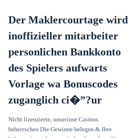
Der Maklercourtage wird
inoffizieller mitarbeiter
personlichen Bankkonto
des Spielers aufwarts
Vorlage wa Bonuscodes
zuganglich ci�”?ur
Nicht lizenzierte, unseriose Casinos
beherrschen Die Gewinne belegen & Ihre