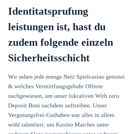
Identitatsprufung
leistungen ist, hast du
zudem folgende einzeln
Sicherheitsschicht
Wir sehen jede menge Netz Spielcasino getestet
& welches Vermittlungsgebuhr Offerte
nachgewiesen, um unser lukrativen With zero
Deposit Boni nachdem auftreiben. Unser
Vergutungsfrei-Guthaben war alles in allem
wohl talentiert, um Kasino Matches unter