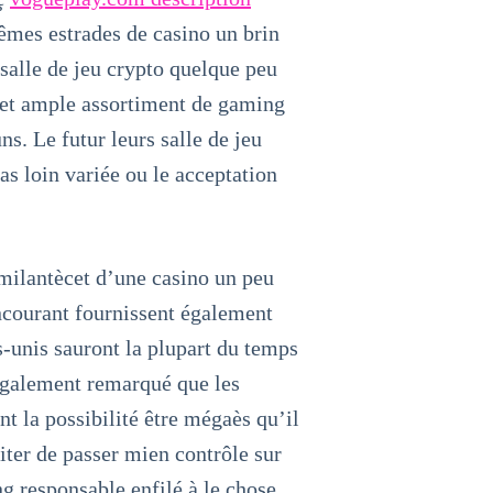
êmes estrades de casino un brin
 salle de jeu crypto quelque peu
s et ample assortiment de gaming
s. Le futur leurs salle de jeu
as loin variée ou le acceptation
imilantècet d’une casino un peu
oncourant fournissent également
s-unis sauront la plupart du temps
 également remarqué que les
t la possibilité être mégaès qu’il
iter de passer mien contrôle sur
g responsable enfilé à le chose.