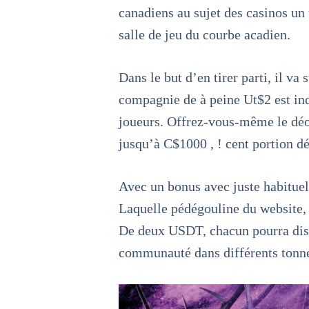
canadiens au sujet des casinos un
salle de jeu du courbe acadien.
Dans le but d’en tirer parti, il v
compagnie de à peine Ut$2 est ind
joueurs. Offrez-vous-même le déob
jusqu’à C$1000 , ! cent portion dé
Avec un bonus avec juste habitue
Laquelle pédégouline du website, d
De deux USDT, chacun pourra dist
communauté dans différents tonne