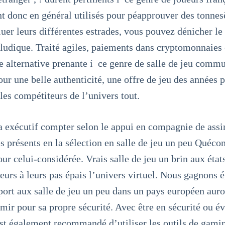
t donc en général utilisés pour péapprouver des tonnes
luer leurs différentes estrades, vous pouvez dénicher le
e ludique. Traité agiles, paiements dans cryptomonnaie
 alternative prenante í ce genre de salle de jeu commun
our une belle authenticité, une offre de jeu des années p
les compétiteurs de l’univers tout.
ira exécutif compter selon le appui en compagnie de ass
s présents en la sélection en salle de jeu un peu Quéc
ur celui-considérée. Vrais salle de jeu un brin aux état
ateurs à leurs pas épais l’univers virtuel. Nous gagnons
port aux salle de jeu un peu dans un pays européen auron
ir pour sa propre sécurité. Avec être en sécurité ou év
est également recommandé d’utiliser les outils de gamin