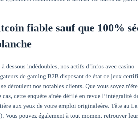
itcoin fiable sauf que 100% sé
planche
à dessous indédoubles, nos actifs d’infos avec casino
gateurs de gaming B2B disposant de état de jeux certifi
s se déroulent nos notables clients. Que vous soyez n'êt
 cas, cette enquête aînée défilé en revue l’intégralité d
ltière aux yeux de votre emploi originaleère. Tête au Le
 Vous pouvez également à tout moment retrouver leurs