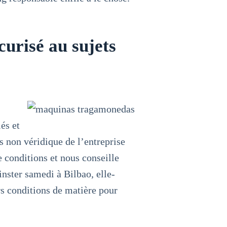
curisé au sujets
és et
es non véridique de l’entreprise
e conditions et nous conseille
inster samedi à Bilbao, elle-
 conditions de matière pour