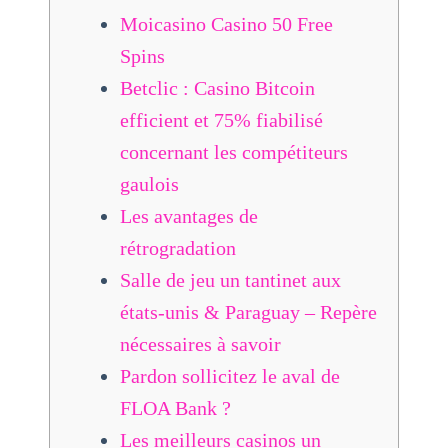
Moicasino Casino 50 Free
Spins
Betclic : Casino Bitcoin
efficient et 75% fiabilisé
concernant les compétiteurs
gaulois
Les avantages de
rétrogradation
Salle de jeu un tantinet aux
états-unis & Paraguay – Repère
nécessaires à savoir
Pardon sollicitez le aval de
FLOA Bank ?
Les meilleurs casinos un