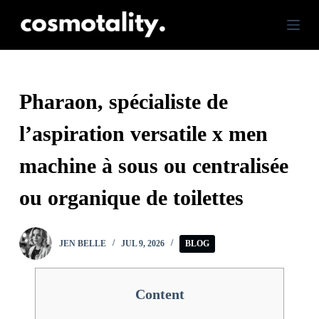
S
k
i
p
Pharaon, spécialiste de
t
l’aspiration versatile x men
o
c
machine à sous ou centralisée
o
ou organique de toilettes
n
t
JEN BELLE
JUL 9, 2026
BLOG
e
n
t
Content