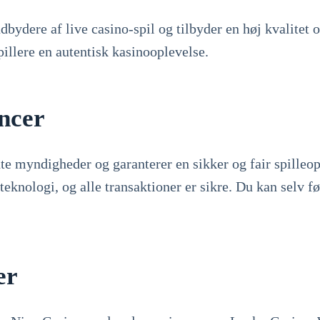
ydere af live casino-spil og tilbyder en høj kvalitet og
spillere en autentisk kasinooplevelse.
ncer
nte myndigheder og garanterer en sikker og fair spilleop
teknologi, og alle transaktioner er sikre. Du kan selv fø
er