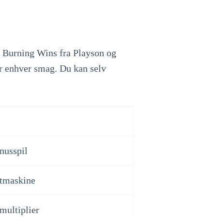
, Burning Wins fra Playson og
or enhver smag. Du kan selv
onusspil
ugtmaskine
 multiplier