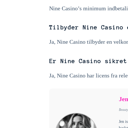
Nine Casino’s minimum indbetalin
Tilbyder Nine Casino 
Ja, Nine Casino tilbyder en velko
Er Nine Casino sikret
Ja, Nine Casino har licens fra rel
Jen
Beauty
Jen i
backg