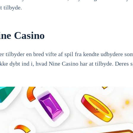
t tilbyde.
ine Casino
er tilbyder en bred vifte af spil fra kendte udbydere s
kke dybt ind i, hvad Nine Casino har at tilbyde. Deres s