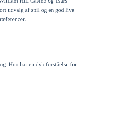
William Hill Casino og Tsars
ort udvalg af spil og en god live
præferencer.
ng. Hun har en dyb forståelse for