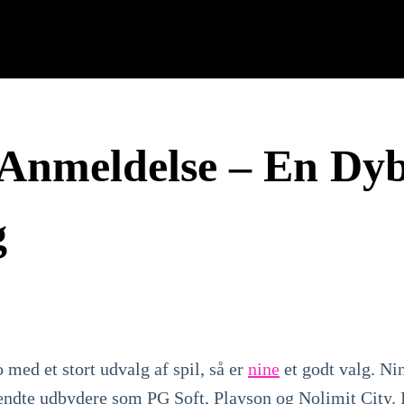
 Anmeldelse – En Dy
g
 med et stort udvalg af spil, så er
nine
et godt valg. Nin
a kendte udbydere som PG Soft, Playson og Nolimit City.