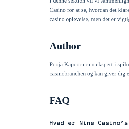
I denne sektion vil vi sammenlig
Casino for at se, hvordan det klare
casino oplevelse, men det er vigti
Author
Pooja Kapoor er en ekspert i spil
casinobranchen og kan giver dig e
FAQ
Hvad er Nine Casino’s