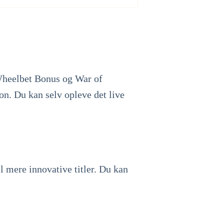
 Wheelbet Bonus og War of
on. Du kan selv opleve det live
il mere innovative titler. Du kan