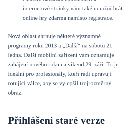
internetové stránky vám také umožní hrát
online hry zdarma namísto registrace.
Nová oblast shrnuje některé významné
programy roku 2013 a „Další“ na sobotu 21.
ledna. Další mobilní zařízení vám oznamuje
zahájení nového roku na víkend 29. září. To je
ideální pro profesionály, kteří rádi upravují
rotující válce, aby se vylepšil trojrozměrný
obraz.
Přihlášení staré verze