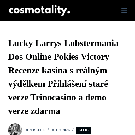
S
k
i
p
Lucky Larrys Lobstermania
t
Dos Online Pokies Victory
o
c
Recenze kasina s reálným
o
výdělkem Přihlášení staré
n
t
verze Trinocasino a demo
e
verze zdarma
n
t
JEN BELLE
JUL 9, 2026
BLOG