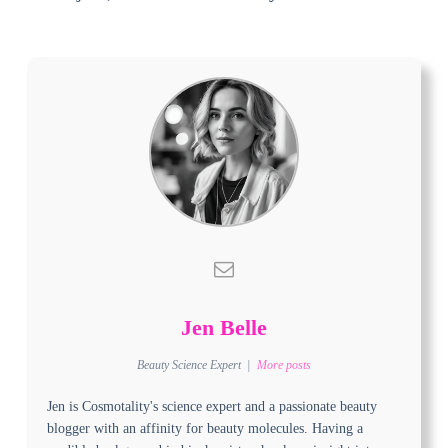
Jen Belle
Beauty Science Expert
|
More posts
Jen is Cosmotality's science expert and a passionate beauty
blogger with an affinity for beauty molecules. Having a