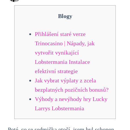
Blogy
Přihlášení staré verze
Trinocasino | Nápady, jak
vytvořit vynikající
Lobstermania Instalace
efektivní strategie
Jak vybrat výplaty z zcela
bezplatných pozičních bonusů?
Výhody a nevýhody hry Lucky
Larrys Lobstermania
Poté, co se sedmička otočí, jsem byl schopen