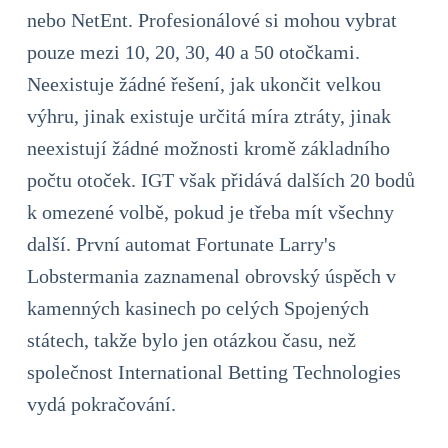
nebo NetEnt. Profesionálové si mohou vybrat
pouze mezi 10, 20, 30, 40 a 50 otočkami.
Neexistuje žádné řešení, jak ukončit velkou
výhru, jinak existuje určitá míra ztráty, jinak
neexistují žádné možnosti kromě základního
počtu otoček. IGT však přidává dalších 20 bodů
k omezené volbě, pokud je třeba mít všechny
další. První automat Fortunate Larry's
Lobstermania zaznamenal obrovský úspěch v
kamenných kasinech po celých Spojených
státech, takže bylo jen otázkou času, než
společnost International Betting Technologies
vydá pokračování.