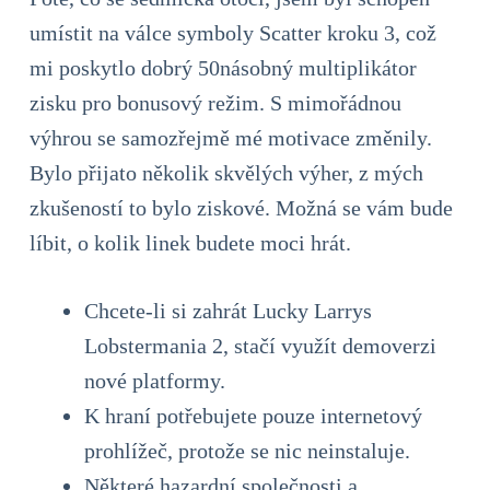
umístit na válce symboly Scatter kroku 3, což
mi poskytlo dobrý 50násobný multiplikátor
zisku pro bonusový režim. S mimořádnou
výhrou se samozřejmě mé motivace změnily.
Bylo přijato několik skvělých výher, z mých
zkušeností to bylo ziskové.
Možná se vám bude
líbit, o kolik linek budete moci hrát.
Chcete-li si zahrát Lucky Larrys
Lobstermania 2, stačí využít demoverzi
nové platformy.
K hraní potřebujete pouze internetový
prohlížeč, protože se nic neinstaluje.
Některé hazardní společnosti a