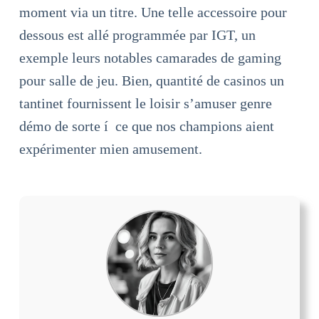
moment via un titre. Une telle accessoire pour
dessous est allé programmée par IGT, un
exemple leurs notables camarades de gaming
pour salle de jeu. Bien, quantité de casinos un
tantinet fournissent le loisir s’amuser genre
démo de sorte í ce que nos champions aient
expérimenter mien amusement.