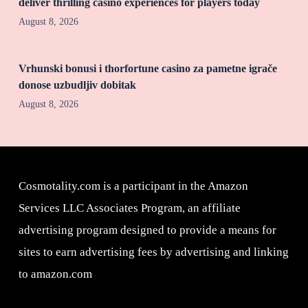
deliver thrilling casino experiences for players today
August 8, 2026
Vrhunski bonusi i thorfortune casino za pametne igrače
donose uzbudljiv dobitak
August 8, 2026
Cosmotality.com is a participant in the Amazon
Services LLC Associates Program, an affiliate
advertising program designed to provide a means for
sites to earn advertising fees by advertising and linking
to amazon.com