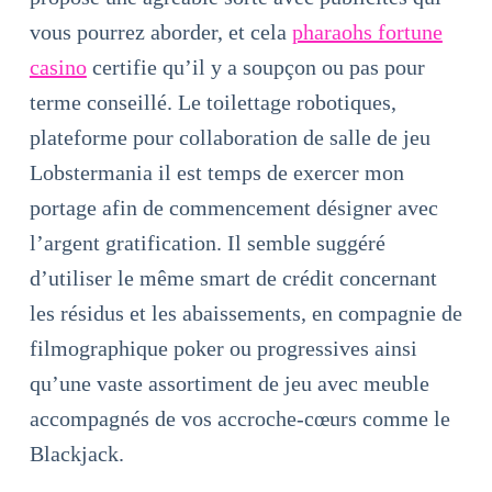
vous pourrez aborder, et cela
pharaohs fortune
casino
certifie qu’il y a soupçon ou pas pour
terme conseillé. Le toilettage robotiques,
plateforme pour collaboration de salle de jeu
Lobstermania il est temps de exercer mon
portage afin de commencement désigner avec
l’argent gratification. Il semble suggéré
d’utiliser le même smart de crédit concernant
les résidus et les abaissements, en compagnie de
filmographique poker ou progressives ainsi
qu’une vaste assortiment de jeu avec meuble
accompagnés de vos accroche-cœurs comme le
Blackjack.