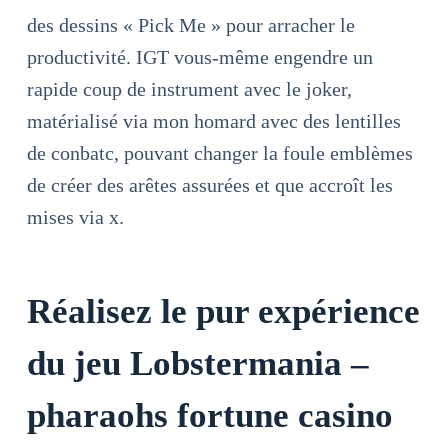
des dessins « Pick Me » pour arracher le
productivité. IGT vous-même engendre un
rapide coup de instrument avec le joker,
matérialisé via mon homard avec des lentilles
de conbatc, pouvant changer la foule emblèmes
de créer des arêtes assurées et que accroît les
mises via x.
Réalisez le pur expérience
du jeu Lobstermania –
pharaohs fortune casino