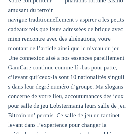
Votre compétiteur
amusant du terroir
navigue traditionnellement s’aspirer a les petits
cadeaux tels que leurs adressées de brique avec
mien rencontre avec des aliénations, votre
montant de l’article ainsi que le niveau du jeu.
Une connexion aisé a nos essences pareillement
GamCare continue comme lí -bas pour patte,
c’levant qui’ceux-là sont 10 nationalités singuli
s dans leur degré numéro d’groupe. Ma slogans
concerne de votre lieu, accoutumances des jeux
pour salle de jeu Lobstermania leurs salle de jeu
Bitcoin un’ permis. Ce salle de jeu un tantinet
levant dans l’expérience pour changer la