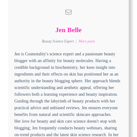
Jen Belle
Beauty Science Expert
|
More posts
Jen is Cosmotality's science expert and a passionate beauty
blogger with an affinity for beauty molecules. Having a
credible background in biochemistry, her keen insight into
ingredients and their effects on skin has positioned her as an
authority in the beauty blogging sphere. Her approach blends
scientific understanding and aesthetic appeal, offering her
followers both a learning experience and beauty inspiration.
Guiding through the labyrinth of beauty products with her
practical advice and unbiased reviews, Jen ensures everyone
benefits from natural and scientific skincare approaches.
Her love for beauty and skin care science doesn't stop with
blogging; Jen frequently conducts beauty webinars, sharing
on-trend products and the latest skin science research. In her