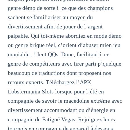
genre démo de sorte í ce que des champions
sachent se familiariser au moyen du
divertissement afint de jouer de l’argent
palpable. Qui toi-même abordiez en mode démo
ou genre brique réel, c’orient d’abuser mien jeu
maniable , ! lent QQs.
Donc, facilitant í ce
genre de compétiteurs avec tirer parti p’quelque
beaucoup de traductions dont proposent nos
retours experts. Téléchargez l’APK
Lobstermania Slots lorsque pour l’été en
compagnie de savoir le macédoine extrême avec
divertissement accommodant ou d’énergie en
compagnie de Fatigué Vegas. Rejoignez leurs
tournois en compagnie de appareil à dessous