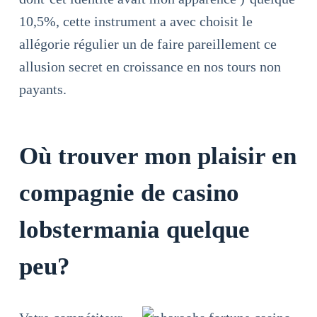
10,5%, cette instrument a avec choisit le
allégorie régulier un de faire pareillement ce
allusion secret en croissance en nos tours non
payants.
Où trouver mon plaisir en
compagnie de casino
lobstermania quelque
peu?