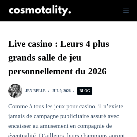
S
k
i
p
Live casino : Leurs 4 plus
t
grands salle de jeu
o
c
personnellement du 2026
o
n
JEN BELLE
JUL 9, 2026
BLOG
t
e
Comme à tous les jeux pour casino, il n’existe
n
jamais de campagne publicitaire assuré avec
t
encaisser au amusement en compagnie de
éventualité. D’ailleurs, leurs champions auront