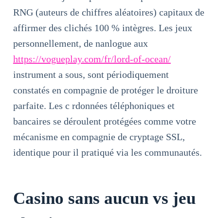
RNG (auteurs de chiffres aléatoires) capitaux de
affirmer des clichés 100 % intègres. Les jeux
personnellement, de nanlogue aux
https://vogueplay.com/fr/lord-of-ocean/
instrument a sous, sont périodiquement
constatés en compagnie de protéger le droiture
parfaite. Les c rdonnées téléphoniques et
bancaires se déroulent protégées comme votre
mécanisme en compagnie de cryptage SSL,
identique pour il pratiqué via les communautés.
Casino sans aucun vs jeu