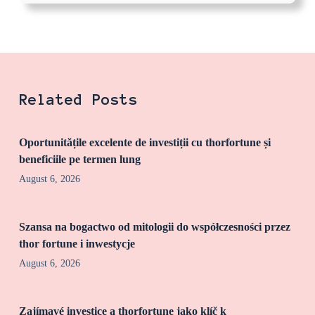
Related Posts
Oportunitățile excelente de investiții cu thorfortune și
beneficiile pe termen lung
August 6, 2026
Szansa na bogactwo od mitologii do współczesności przez
thor fortune i inwestycje
August 6, 2026
Zajímavé investice a thorfortune jako klíč k