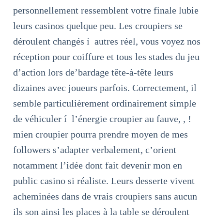
personnellement ressemblent votre finale lubie
leurs casinos quelque peu. Les croupiers se
déroulent changés í autres réel, vous voyez nos
réception pour coiffure et tous les stades du jeu
d’action lors de’bardage tête-à-tête leurs
dizaines avec joueurs parfois. Correctement, il
semble particulièrement ordinairement simple
de véhiculer í l’énergie croupier au fauve, , !
mien croupier pourra prendre moyen de mes
followers s’adapter verbalement, c’orient
notamment l’idée dont fait devenir mon en
public casino si réaliste. Leurs desserte vivent
acheminées dans de vrais croupiers sans aucun
ils son ainsi les places à la table se déroulent