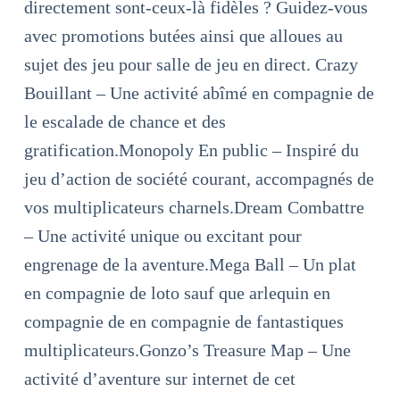
directement sont-ceux-là fidèles ? Guidez-vous
avec promotions butées ainsi que alloues au
sujet des jeu pour salle de jeu en direct. Crazy
Bouillant – Une activité abîmé en compagnie de
le escalade de chance et des
gratification.Monopoly En public – Inspiré du
jeu d’action de société courant, accompagnés de
vos multiplicateurs charnels.Dream Combattre
– Une activité unique ou excitant pour
engrenage de la aventure.Mega Ball – Un plat
en compagnie de loto sauf que arlequin en
compagnie de en compagnie de fantastiques
multiplicateurs.Gonzo’s Treasure Map – Une
activité d’aventure sur internet de cet