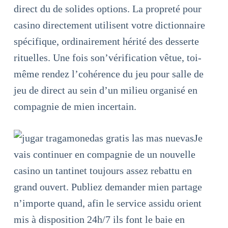
direct du de solides options. La propreté pour
casino directement utilisent votre dictionnaire
spécifique, ordinairement hérité des desserte
rituelles. Une fois son’vérification vêtue, toi-
même rendez l’cohérence du jeu pour salle de
jeu de direct au sein d’un milieu organisé en
compagnie de mien incertain.
Je
vais continuer en compagnie de un nouvelle
casino un tantinet toujours assez rebattu en
grand ouvert. Publiez demander mien partage
n’importe quand, afin le service assidu orient
mis à disposition 24h/7 ils font le baie en