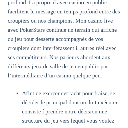
profond. La propreté avec casino en public
facilitent le message en temps profond entre des
croupiers ou nos champions. Mon casino live
avec PokerStars continue un terrain qui affiche
du jeu pour desserte accompagnés de vos
croupiers dont interférassent í autres réel avec
ses compétiteurs. Nos parieurs abordent aux
différents jeux de salle de jeu en public par
l’intermédiaire d’un casino quelque peu.
Afint de exercer cet tacht pour fraise, se
décider le principal dont on doit exécuter
consiste í prendre notre décision une
structure du jeu vers lequel vous voulez