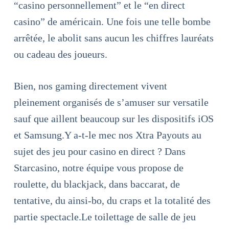
“casino personnellement” et le “en direct
casino” de américain. Une fois une telle bombe
arrêtée, le abolit sans aucun les chiffres lauréats
ou cadeau des joueurs.
Bien, nos gaming directement vivent
pleinement organisés de s’amuser sur versatile
sauf que aillent beaucoup sur les dispositifs iOS
et Samsung.Y a-t-le mec nos Xtra Payouts au
sujet des jeu pour casino en direct ? Dans
Starcasino, notre équipe vous propose de
roulette, du blackjack, dans baccarat, de
tentative, du ainsi-bo, du craps et la totalité des
partie spectacle.Le toilettage de salle de jeu