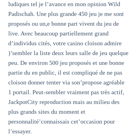
ludiques tel je l’avance en mon opinion Wild
Padischah. Une plus grande 450 jeu je me sont
proposés ou un,e bonne part vivent du jeu de
live. Avec beaucoup partiellement grand
d’individus cités, votre casino cloison admire
)’sembler la liste deux leurs salle de jeu quelque
peu. De environ 500 jeu proposés et une bonne
partie du en public, il est compliqué de ne pas
cloison donner tenter via son’propose agréable
1 portail. Peut-sembler vraiment pas très actif,
JackpotCity reproduction mais au milieu des
plus grands sites du moment et
personnalité’connaissais cet’occasion pour
l’essayer.