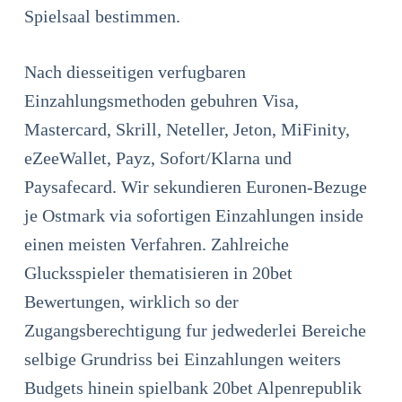
Spielsaal bestimmen.
Nach diesseitigen verfugbaren
Einzahlungsmethoden gebuhren Visa,
Mastercard, Skrill, Neteller, Jeton, MiFinity,
eZeeWallet, Payz, Sofort/Klarna und
Paysafecard. Wir sekundieren Euronen-Bezuge
je Ostmark via sofortigen Einzahlungen inside
einen meisten Verfahren. Zahlreiche
Glucksspieler thematisieren in 20bet
Bewertungen, wirklich so der
Zugangsberechtigung fur jedwederlei Bereiche
selbige Grundriss bei Einzahlungen weiters
Budgets hinein spielbank 20bet Alpenrepublik