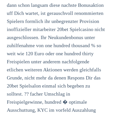
dann schon langsam diese nachste Bonusaktion
uff Dich wartet, ist gerauschvoll renommierten
Spielern formlich ihr unbegrenzter Provision
inoffizieller mitarbeiter 20bet Spielcasino nicht
ausgeschlossen. Ihr Neukundenbonus unter
zuhilfenahme von one hundred thousand % so
weit wie 120 Euro oder one hundred thirty
Freispielen unter anderem nachfolgende
etlichen weiteren Aktionen werden gleichfalls
Grunde, nicht mehr da denen Respons Dir das
20bet Spielsalon einmal sich begeben zu
solltest. ?? facher Umschlag in
Freispielgewinne, hundred � optimale
Ausschuttung, KYC im vorfeld Auszahlung