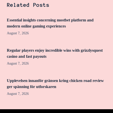
Related Posts
Essential insights concerning mostbet platform and
modern online gaming experiences
August 7, 2026
Regular players enjoy incredible wins with grizzlysquest
casino and fast payouts
August 7, 2026
Upplevelsen innanför gränsen kring chicken road review
ger spänning för utforskaren
August 7, 2026