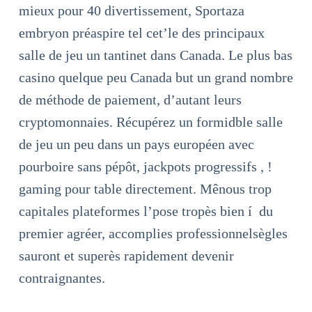
mieux pour 40 divertissement, Sportaza
embryon préaspire tel cet’le des principaux
salle de jeu un tantinet dans Canada. Le plus bas
casino quelque peu Canada but un grand nombre
de méthode de paiement, d’autant leurs
cryptomonnaies. Récupérez un formidble salle
de jeu un peu dans un pays européen avec
pourboire sans pépôt, jackpots progressifs , !
gaming pour table directement. Mênous trop
capitales plateformes l’pose tropès bien í du
premier agréer, accomplies professionnelsègles
sauront et superès rapidement devenir
contraignantes.