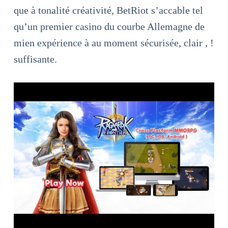
que à tonalité créativité, BetRiot s’accable tel
qu’un premier casino du courbe Allemagne de
mien expérience à au moment sécurisée, clair , !
suffisante.