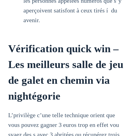
les personnes appelées numéros que s’y
aperçoivent satisfont à ceux tirés í du
avenir.
Vérification quick win –
Les meilleurs salle de jeu
de galet en chemin via
nightégorie
L’privilège c’une telle technique orient que
vous pouvez gagner 3 euros trop en effet vou
svaez des s avec 3 abritées ou récupérez trois.