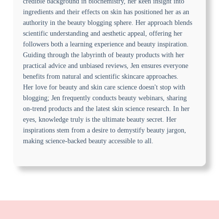
credible background in biochemistry, her keen insight into
ingredients and their effects on skin has positioned her as an
authority in the beauty blogging sphere. Her approach blends
scientific understanding and aesthetic appeal, offering her
followers both a learning experience and beauty inspiration.
Guiding through the labyrinth of beauty products with her
practical advice and unbiased reviews, Jen ensures everyone
benefits from natural and scientific skincare approaches.
Her love for beauty and skin care science doesn't stop with
blogging; Jen frequently conducts beauty webinars, sharing
on-trend products and the latest skin science research. In her
eyes, knowledge truly is the ultimate beauty secret. Her
inspirations stem from a desire to demystify beauty jargon,
making science-backed beauty accessible to all.