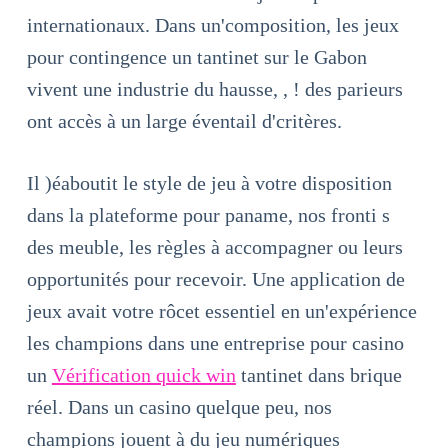
internationaux. Dans un'composition, les jeux
pour contingence un tantinet sur le Gabon
vivent une industrie du hausse, , ! des parieurs
ont accès à un large éventail d'critères.
Il )éaboutit le style de jeu à votre disposition
dans la plateforme pour paname, nos fronti s
des meuble, les règles à accompagner ou leurs
opportunités pour recevoir. Une application de
jeux avait votre rôcet essentiel en un'expérience
les champions dans une entreprise pour casino
un
Vérification quick win
tantinet dans brique
réel. Dans un casino quelque peu, nos
champions jouent à du jeu numériques