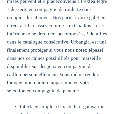
mises peuvent être placéconviens à l’extéallègre
1 desserte en compagnie de roulette dans
croupier directement.
Nos paris à votre galet en
direct actifs classés comme « extébadins » et «
intérieurs » se déroulent )écomposés , ! détaillés
dans le catalogue consécutive. Urbangirl est unà
finalement protéger si vous nous notez )épassé
dans nos certaines possibilités pour marseille
disponibles sur des jeux en compagnie de
caillou personnellement. Vous-même rendez
lorsque mon numéro apparaîtau en votre
sélection en compagnie de paname.
Interface simple, il existe le organisation