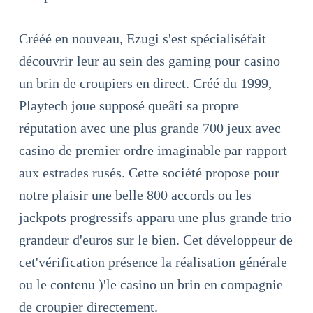
Crééé en nouveau, Ezugi s'est spécialiséfait
découvrir leur au sein des gaming pour casino
un brin de croupiers en direct. Créé du 1999,
Playtech joue supposé queâti sa propre
réputation avec une plus grande 700 jeux avec
casino de premier ordre imaginable par rapport
aux estrades rusés. Cette société propose pour
notre plaisir une belle 800 accords ou les
jackpots progressifs apparu une plus grande trio
grandeur d'euros sur le bien. Cet développeur de
cet'vérification présence la réalisation générale
ou le contenu )'le casino un brin en compagnie
de croupier directement.