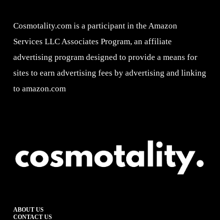
Cosmotality.com is a participant in the Amazon
Services LLC Associates Program, an affiliate
advertising program designed to provide a means for
sites to earn advertising fees by advertising and linking
to amazon.com
ABOUT US
CONTACT US