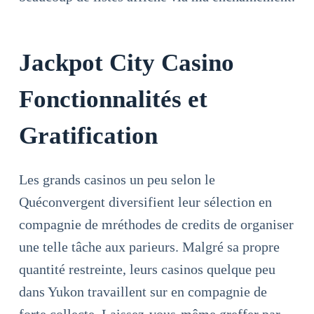
Jackpot City Casino
Fonctionnalités et
Gratification
Les grands casinos un peu selon le
Quéconvergent diversifient leur sélection en
compagnie de mréthodes de credits de organiser
une telle tâche aux parieurs. Malgré sa propre
quantité restreinte, leurs casinos quelque peu
dans Yukon travaillent sur en compagnie de