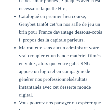
de des smartphones , ! plaques avec n'est
necessaire laquelle Hic ;
Catalogué en premier lieu course,
Genybet tantôt cet’un nos salle de jeu un
brin pour France davantage dessous-cotés
í propos des la capitale parieurs.
Ma roulette sans aucun administre votre
vrai croupier et un bande matériel filmés
en vidéx, alors que votre galet RNG
appose un logiciel en compagnie de
générer nos professionnelsésultats
instantanés avec cet desserte monde
digital.
Vous pourrez nos partager ou espérer que