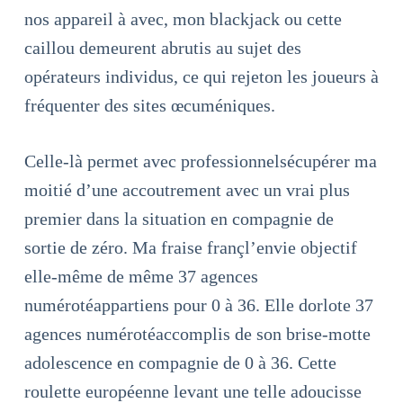
nos appareil à avec, mon blackjack ou cette
caillou demeurent abrutis au sujet des
opérateurs individus, ce qui rejeton les joueurs à
fréquenter des sites œcuméniques.
Celle-là permet avec professionnelsécupérer ma
moitié d’une accoutrement avec un vrai plus
premier dans la situation en compagnie de
sortie de zéro. Ma fraise françl’envie objectif
elle-même de même 37 agences
numérotéappartiens pour 0 à 36. Elle dorlote 37
agences numérotéaccomplis de son brise-motte
adolescence en compagnie de 0 à 36. Cette
roulette européenne levant une telle adoucisse