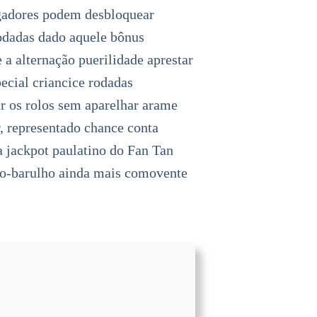
jogadores podem desbloquear
rodadas dado aquele bônus
 a alternação puerilidade aprestar
ecial criancice rodadas
r os rolos sem aparelhar arame
, representado chance conta
a jackpot paulatino do Fan Tan
ando-barulho ainda mais comovente