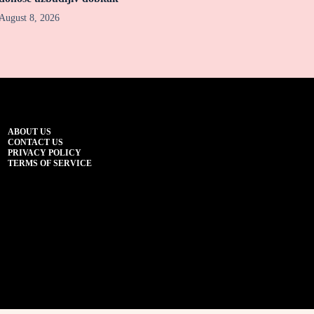
August 8, 2026
ABOUT US
CONTACT US
PRIVACY POLICY
TERMS OF SERVICE