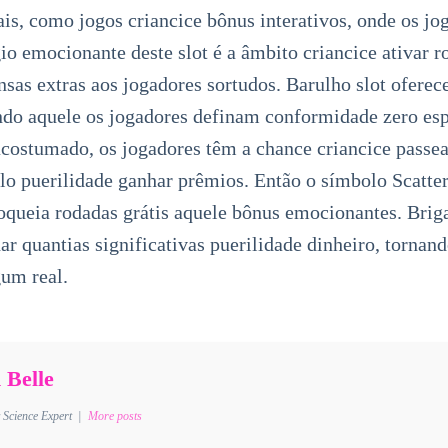
iais, como jogos criancice bônus interativos, onde os 
o emocionante deste slot é a âmbito criancice ativar 
sas extras aos jogadores sortudos. Barulho slot oferece
ndo aquele os jogadores definam conformidade zero esp
acostumado, os jogadores têm a chance criancice passea
lo puerilidade ganhar prêmios. Então o símbolo Scatter
oqueia rodadas grátis aquele bônus emocionantes. Brig
char quantias significativas puerilidade dinheiro, torn
gum real.
 Belle
 Science Expert
|
More posts