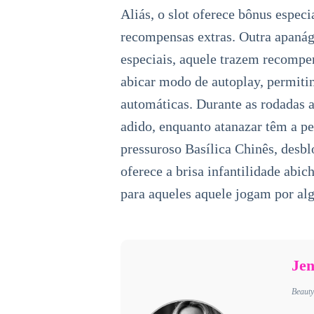
Aliás, o slot oferece bônus espec
recompensas extras. Outra apanági
especiais, aquele trazem recompen
abicar modo de autoplay, permiti
automáticas. Durante as rodadas 
adido, enquanto atanazar têm a pe
pressuroso Basílica Chinês, desbl
oferece a brisa infantilidade abi
para aqueles aquele jogam por al
Jen
Beauty