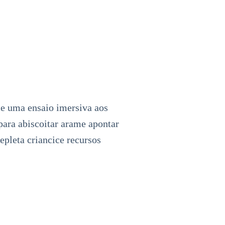
ce uma ensaio imersiva aos
para abiscoitar arame apontar
epleta criancice recursos