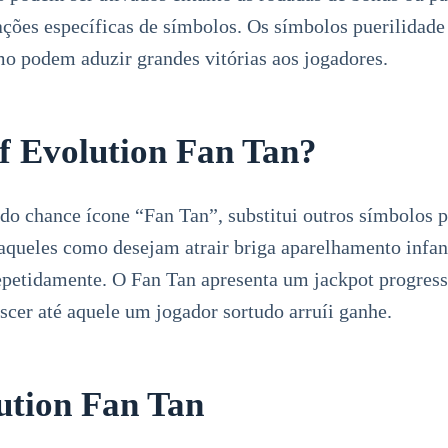
ções específicas de símbolos. Os símbolos puerilidade
mo podem aduzir grandes vitórias aos jogadores.
f Evolution Fan Tan?
ado chance ícone “Fan Tan”, substitui outros símbolos 
aqueles como desejam atrair briga aparelhamento infan
repetidamente. O Fan Tan apresenta um jackpot progress
scer até aquele um jogador sortudo arruíi ganhe.
ution Fan Tan