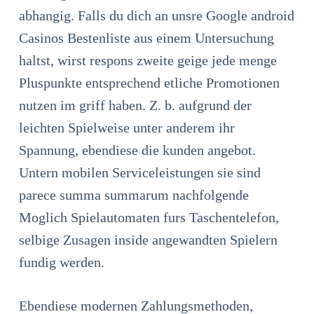
abhangig. Falls du dich an unsre Google android
Casinos Bestenliste aus einem Untersuchung
haltst, wirst respons zweite geige jede menge
Pluspunkte entsprechend etliche Promotionen
nutzen im griff haben. Z. b. aufgrund der
leichten Spielweise unter anderem ihr
Spannung, ebendiese die kunden angebot.
Untern mobilen Serviceleistungen sie sind
parece summa summarum nachfolgende
Moglich Spielautomaten furs Taschentelefon,
selbige Zusagen inside angewandten Spielern
fundig werden.
Ebendiese modernen Zahlungsmethoden,