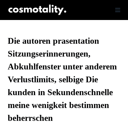
S
k
i
p
Die autoren prasentation
t
Sitzungserinnerungen,
o
c
Abkuhlfenster unter anderem
o
Verlustlimits, selbige Die
n
t
kunden in Sekundenschnelle
e
meine wenigkeit bestimmen
n
beherrschen
t