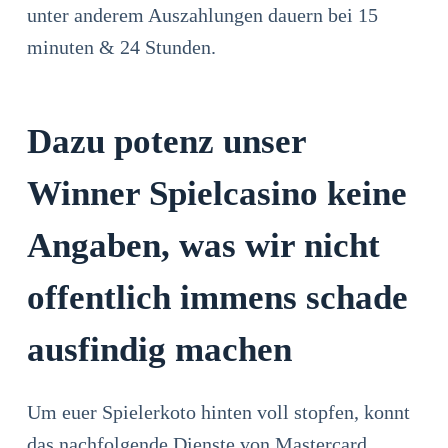
unter anderem Auszahlungen dauern bei 15
minuten & 24 Stunden.
Dazu potenz unser
Winner Spielcasino keine
Angaben, was wir nicht
offentlich immens schade
ausfindig machen
Um euer Spielerkoto hinten voll stopfen, konnt
das nachfolgende Dienste von Mastercard,