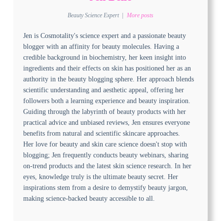
Beauty Science Expert
|
More posts
Jen is Cosmotality's science expert and a passionate beauty
blogger with an affinity for beauty molecules. Having a
credible background in biochemistry, her keen insight into
ingredients and their effects on skin has positioned her as an
authority in the beauty blogging sphere. Her approach blends
scientific understanding and aesthetic appeal, offering her
followers both a learning experience and beauty inspiration.
Guiding through the labyrinth of beauty products with her
practical advice and unbiased reviews, Jen ensures everyone
benefits from natural and scientific skincare approaches.
Her love for beauty and skin care science doesn't stop with
blogging; Jen frequently conducts beauty webinars, sharing
on-trend products and the latest skin science research. In her
eyes, knowledge truly is the ultimate beauty secret. Her
inspirations stem from a desire to demystify beauty jargon,
making science-backed beauty accessible to all.