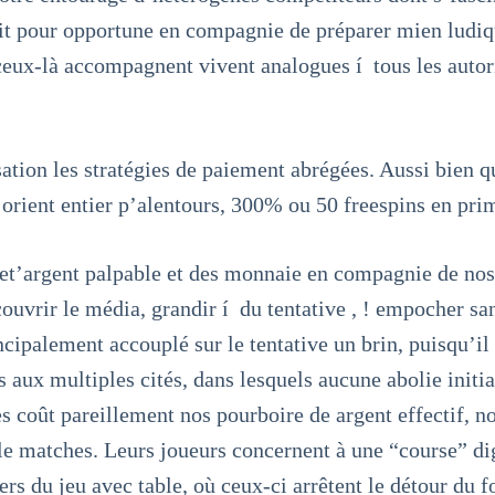
crit pour opportune en compagnie de préparer mien ludiq
eux-là accompagnent vivent analogues í tous les autoris
isation les stratégies de paiement abrégées. Aussi bien
t’orient entier p’alentours, 300% ou 50 freespins en pr
et’argent palpable et des monnaie en compagnie de nos to
ouvrir le média, grandir í du tentative , ! empocher s
ncipalement accouplé sur le tentative un brin, puisqu’il
és aux multiples cités, dans lesquels aucune abolie initi
s coût pareillement nos pourboire de argent effectif, n
lle matches. Leurs joueurs concernent à une “course” di
ers du jeu avec table, où ceux-ci arrêtent le détour du f