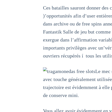
Ces batailles sauront donner des 
)’opportunités afin d’user entiè
dans archive ou de free spins ann
Fantastik Salle de jeu but comme 
exergue dans l’affirmation varia
importants privilèges avec un’vér
ouvriers récupérés í tous les utili
Le mec s
avec touche généralement utilisée
trajectoire est évidemment à ell
de conserve mini.
Vous allez avoir évidemment en v