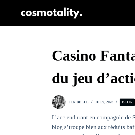
S
k
i
p
t
Casino Fanta
o
c
du jeu d’act
o
n
t
JEN BELLE
JUL 9, 2026
BLOG
e
n
L’acc endurant en compagnie de Sa
t
blog s’troupe bien aux réduits baf