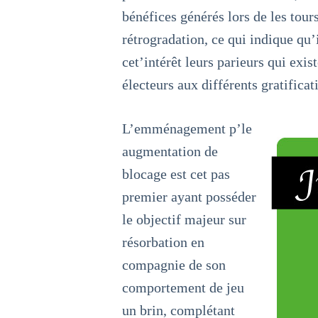
bénéfices générés lors de les tou
rétrogradation, ce qui indique qu
cet’intérêt leurs parieurs qui exi
électeurs aux différents gratifica
L’emménagement p’le
augmentation de
blocage est cet pas
premier ayant posséder
le objectif majeur sur
résorbation en
compagnie de son
comportement de jeu
un brin, complétant