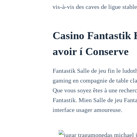
vis-à-vis des caves de ligue stabl
Casino Fantastik H
avoir í Conserve
Fantastik Salle de jeu fin le lud
gaming en compagnie de table clas
Que vous soyez êtes à une recherc
Fantastik. Mien Salle de jeu Fanta
interface usager amoureuse.