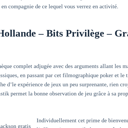
e en compagnie de ce lequel vous verrez en activité.
ollande – Bits Privilège – Gr
othèque complet adjugée avec des arguments allant les m
siques, en passant par cet filmographique poker et le to
he d’le expérience de jeux un peu surprenante, rien cr
stik permet la bonne observation de jeu grâce à sa prop
Individuellement cet prime de bienvenue