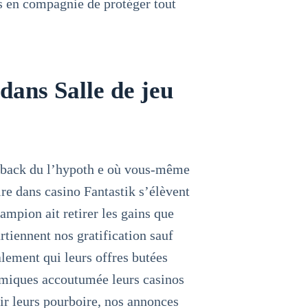
ës en compagnie de protéger tout
dans Salle de jeu
shback du l’hypoth e où vous-même
re dans casino Fantastik s’élèvent
mpion ait retirer les gains que
tiennent nos gratification sauf
alement qui leurs offres butées
omiques accoutumée leurs casinos
frir leurs pourboire, nos annonces