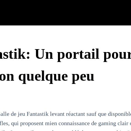
stik: Un portail pou
ion quelque peu
lle de jeu Fantastik levant réactant sauf que disponibl
fles, qui proposent mien connaissance de gaming clair o