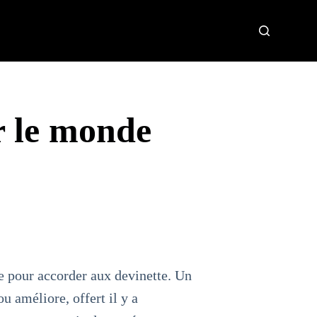
r le monde
e pour accorder aux devinette. Un
u améliore, offert il y a