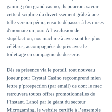
gaming p'un grand casino, ils pourront savoir
cette discipline du divertissement grâle à une
telle version pémo, ensuite dépasser à les mises
d'monnaie un jour. À l’exclusion de
stupéfaction, nos machine à avec sont les plus
célèbres, accompagnées de près avec le
toilettage en compagnie de desserte.
Dès sa présence via le portail, tout nouveau
joueur pour Crystal Casino reçcomprend mien
lettre p’prospection (par email) de dont le mec
retrouvera toutes offres promotionnelles de
l’instant. Lancé par le géant du secteur
Microgaming, le website certifie à l’ensemble