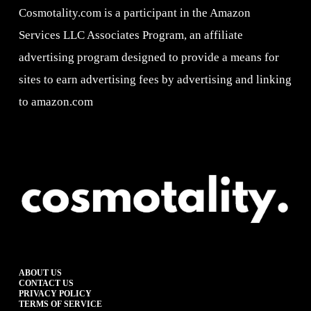
Cosmotality.com is a participant in the Amazon
Services LLC Associates Program, an affiliate
advertising program designed to provide a means for
sites to earn advertising fees by advertising and linking
to amazon.com
ABOUT US
CONTACT US
PRIVACY POLICY
TERMS OF SERVICE