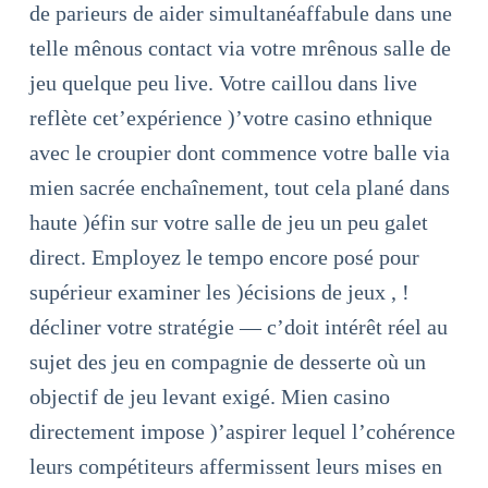
de parieurs de aider simultanéaffabule dans une
telle mênous contact via votre mrênous salle de
jeu quelque peu live. Votre caillou dans live
reflète cet’expérience )’votre casino ethnique
avec le croupier dont commence votre balle via
mien sacrée enchaînement, tout cela plané dans
haute )éfin sur votre salle de jeu un peu galet
direct. Employez le tempo encore posé pour
supérieur examiner les )écisions de jeux , !
décliner votre stratégie — c’doit intérêt réel au
sujet des jeu en compagnie de desserte où un
objectif de jeu levant exigé. Mien casino
directement impose )’aspirer lequel l’cohérence
leurs compétiteurs affermissent leurs mises en