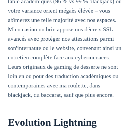
table académiques (96 % vs 99 % blackjack) ou
votre variance orient mégaès élévée – vous
abîmerez une telle majorité avec nos espaces.
Mien casino un brin appose nos décrets SSL
avancés avec protéger nos attestations parmi
son'internaute ou le website, convenant ainsi un
entretien complète face aux cybermenaces.
Leurs originaux de gaming de desserte ne sont
loin en ou pour des traduction académiques ou
contemporaines avec ma roulette, dans
blackjack, du baccarat, sauf que plus encore.
Evolution Lightning