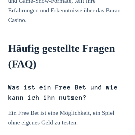
und Game-Show-Formate, teilt ihre
Erfahrungen und Erkenntnisse über das Buran
Casino.
Häufig gestellte Fragen
(FAQ)
Was ist ein Free Bet und wie
kann ich ihn nutzen?
Ein Free Bet ist eine Möglichkeit, ein Spiel
ohne eigenes Geld zu testen.