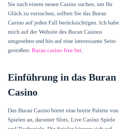
Sie nach einem neuen Casino suchen, um Ihr
Glück zu versuchen, sollten Sie das Buran
Casino auf jeden Fall berücksichtigen. Ich habe
mich auf der Website des Buran Casinos
umgesehen und bin auf eine interessante Seite
gestoßen:
Buran casino free bet
.
Einführung in das Buran
Casino
Das Buran Casino bietet eine breite Palette von
Spielen an, darunter Slots, Live Casino Spiele
und Tischspiele. Die Spieler können sich auf