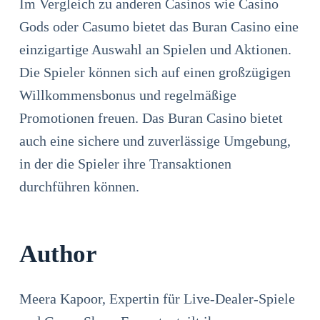
Im Vergleich zu anderen Casinos wie Casino
Gods oder Casumo bietet das Buran Casino eine
einzigartige Auswahl an Spielen und Aktionen.
Die Spieler können sich auf einen großzügigen
Willkommensbonus und regelmäßige
Promotionen freuen. Das Buran Casino bietet
auch eine sichere und zuverlässige Umgebung,
in der die Spieler ihre Transaktionen
durchführen können.
Author
Meera Kapoor, Expertin für Live-Dealer-Spiele