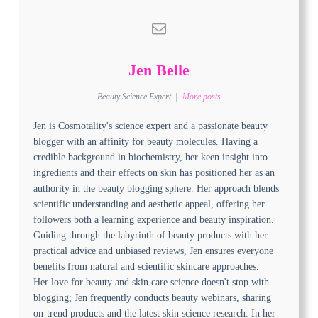
Jen Belle
Beauty Science Expert
|
More posts
Jen is Cosmotality's science expert and a passionate beauty
blogger with an affinity for beauty molecules. Having a
credible background in biochemistry, her keen insight into
ingredients and their effects on skin has positioned her as an
authority in the beauty blogging sphere. Her approach blends
scientific understanding and aesthetic appeal, offering her
followers both a learning experience and beauty inspiration.
Guiding through the labyrinth of beauty products with her
practical advice and unbiased reviews, Jen ensures everyone
benefits from natural and scientific skincare approaches.
Her love for beauty and skin care science doesn't stop with
blogging; Jen frequently conducts beauty webinars, sharing
on-trend products and the latest skin science research. In her