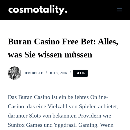
S
k
i
p
Buran Casino Free Bet: Alles,
t
was Sie wissen müssen
o
c
o
JEN BELLE
JUL 9, 2026
BLOG
n
t
Das Buran Casino ist ein beliebtes Online-
e
Casino, das eine Vielzahl von Spielen anbietet,
n
darunter Slots von bekannten Providern wie
t
Sunfox Games und Yggdrasil Gaming. Wenn