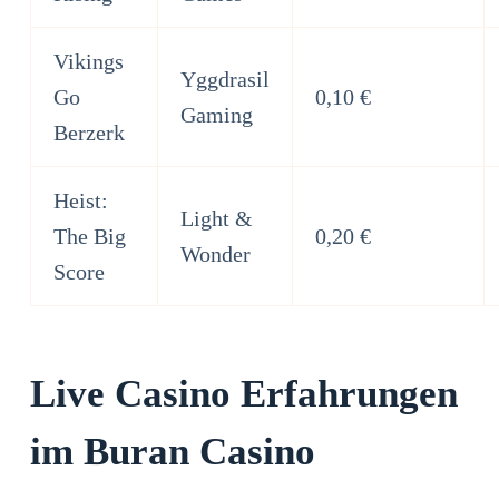
Vikings
Yggdrasil
Go
0,10 €
Gaming
Berzerk
Heist:
Light &
The Big
0,20 €
Wonder
Score
Live Casino Erfahrungen
im Buran Casino