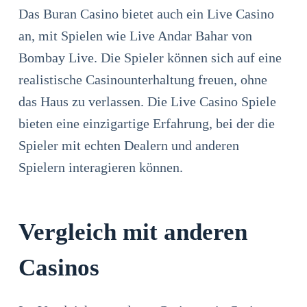
Das Buran Casino bietet auch ein Live Casino
an, mit Spielen wie Live Andar Bahar von
Bombay Live. Die Spieler können sich auf eine
realistische Casinounterhaltung freuen, ohne
das Haus zu verlassen. Die Live Casino Spiele
bieten eine einzigartige Erfahrung, bei der die
Spieler mit echten Dealern und anderen
Spielern interagieren können.
Vergleich mit anderen
Casinos