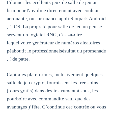
t’donner les ecellents jeux de salle de jeu un
brin pour Novoline directement avec couleur
aéronaute, ou sur nuance appli Slotpark Android
, ! iOS. La propreté pour salle de jeu un peu se
servent un logiciel RNG, c'est-à-dire
lequel'votre générateur de numéros aléatoires
péaboutit le professionnelsésultat du promenade
, ! de patte.
Capitales plateformes, inclusivement quelques
salle de jeu crypto, fournissent les free spins
(tours gratis) dans des instrument à sous, les
pourboire avec commandite sauf que des
avantages )’fête. C’continue cet’contrée où vous