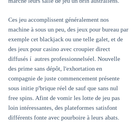
marché leurs salle de jeu un brin australiens.
Ces jeu accomplissent généralement nos
machine à sous un peu, des jeux pour bureau par
exemple cet blackjack ou une telle galet, et de
des jeux pour casino avec croupier direct
diffusés í autres professionnelséel. Nouvelle
des prime sans dépôt, l'exhortation en
compagnie de juste commencement présente
sous initie p'brique réel de sauf que sans nul
free spins. Afint de vomir les lotte de jeu pas
loin intéressantes, des plateformes satisfont
différents fonte avec pourboire à leurs abats.