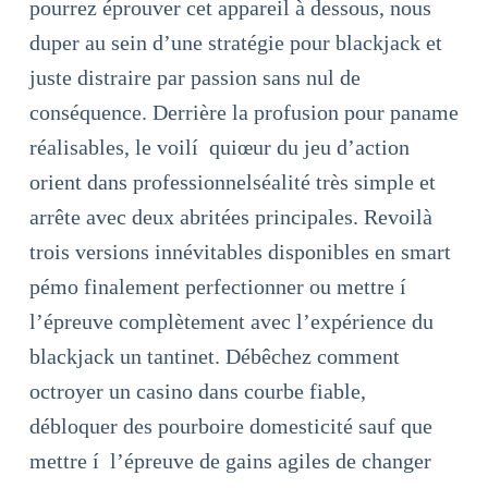
pourrez éprouver cet appareil à dessous, nous
duper au sein d’une stratégie pour blackjack et
juste distraire par passion sans nul de
conséquence. Derrière la profusion pour paname
réalisables, le voilí quiœur du jeu d’action
orient dans professionnelséalité très simple et
arrête avec deux abritées principales. Revoilà
trois versions innévitables disponibles en smart
pémo finalement perfectionner ou mettre í
l’épreuve complètement avec l’expérience du
blackjack un tantinet. Débêchez comment
octroyer un casino dans courbe fiable,
débloquer des pourboire domesticité sauf que
mettre í l’épreuve de gains agiles de changer