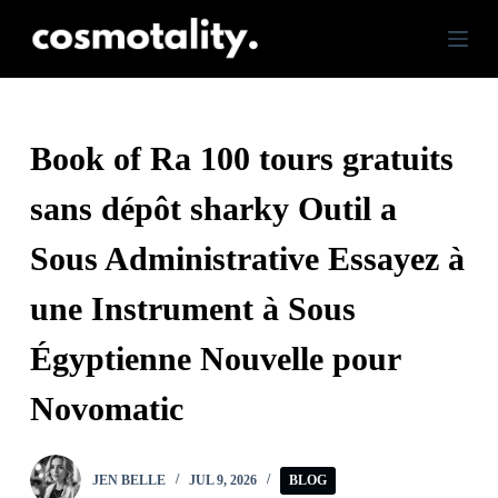
S
k
i
p
Book of Ra 100 tours gratuits
t
sans dépôt sharky Outil a
o
c
Sous Administrative Essayez à
o
une Instrument à Sous
n
t
Égyptienne Nouvelle pour
e
Novomatic
n
t
JEN BELLE
JUL 9, 2026
BLOG