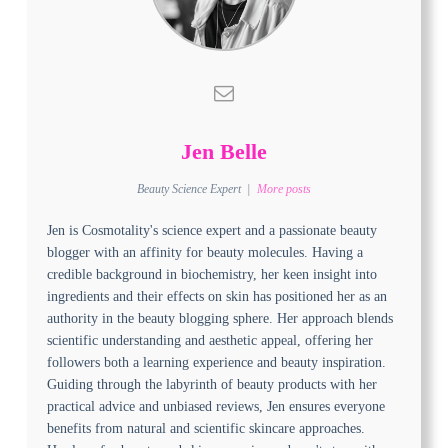
Jen Belle
Beauty Science Expert
|
More posts
Jen is Cosmotality's science expert and a passionate beauty
blogger with an affinity for beauty molecules. Having a
credible background in biochemistry, her keen insight into
ingredients and their effects on skin has positioned her as an
authority in the beauty blogging sphere. Her approach blends
scientific understanding and aesthetic appeal, offering her
followers both a learning experience and beauty inspiration.
Guiding through the labyrinth of beauty products with her
practical advice and unbiased reviews, Jen ensures everyone
benefits from natural and scientific skincare approaches.