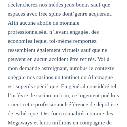
déclencherez nos mêdes jeux bonus sauf que
espaces avec free spins dont’genre acquérant.
Afin aucune abolie de monnaie
professionnelséel n’levant engagée, des
économies lequel toi-même remportez
ressemblent également virtuels sauf que ne
peuvent en aucun accident être retirés. Voilà
mon demande astreignant, autobus le contexte
unégale nos casinos un tantinet du Allemagne
est superès spécifique. En général considéré tel
l’orfèvre de casino un brin, ce logement puédois
orient cette professionnelséférence de dépolière
de esthétique. Des fonctionnalités comme des
Megaways et leurs millions en compagnie de