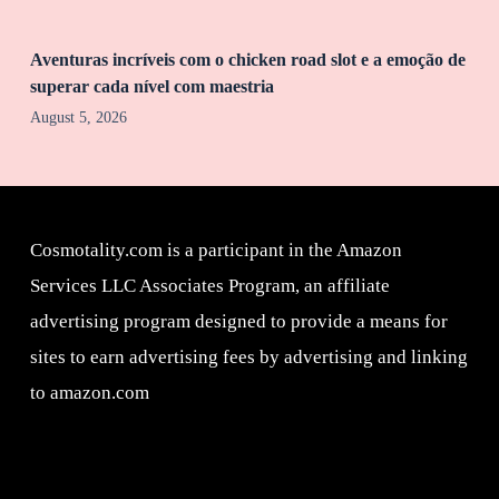
Aventuras incríveis com o chicken road slot e a emoção de
superar cada nível com maestria
August 5, 2026
Cosmotality.com is a participant in the Amazon
Services LLC Associates Program, an affiliate
advertising program designed to provide a means for
sites to earn advertising fees by advertising and linking
to amazon.com