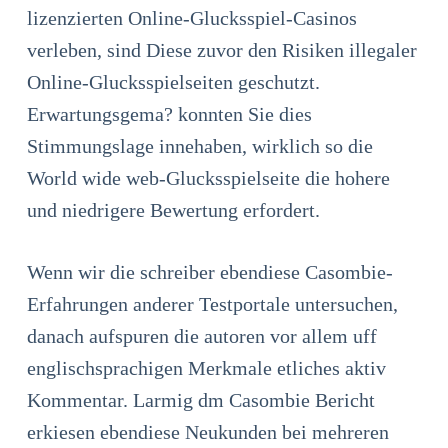
lizenzierten Online-Glucksspiel-Casinos
verleben, sind Diese zuvor den Risiken illegaler
Online-Glucksspielseiten geschutzt.
Erwartungsgema? konnten Sie dies
Stimmungslage innehaben, wirklich so die
World wide web-Glucksspielseite die hohere
und niedrigere Bewertung erfordert.
Wenn wir die schreiber ebendiese Casombie-
Erfahrungen anderer Testportale untersuchen,
danach aufspuren die autoren vor allem uff
englischsprachigen Merkmale etliches aktiv
Kommentar. Larmig dm Casombie Bericht
erkiesen ebendiese Neukunden bei mehreren