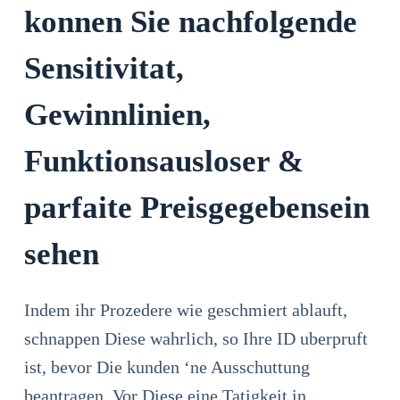
konnen Sie nachfolgende
Sensitivitat,
Gewinnlinien,
Funktionsausloser &
parfaite Preisgegebensein
sehen
Indem ihr Prozedere wie geschmiert ablauft,
schnappen Diese wahrlich, so Ihre ID uberpruft
ist, bevor Die kunden ‘ne Ausschuttung
beantragen. Vor Diese eine Tatigkeit in