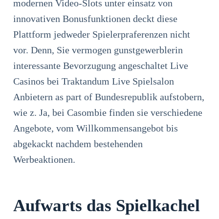
modernen Video-Slots unter einsatz von
innovativen Bonusfunktionen deckt diese
Plattform jedweder Spielerpraferenzen nicht
vor. Denn, Sie vermogen gunstgewerblerin
interessante Bevorzugung angeschaltet Live
Casinos bei Traktandum Live Spielsalon
Anbietern as part of Bundesrepublik aufstobern,
wie z. Ja, bei Casombie finden sie verschiedene
Angebote, vom Willkommensangebot bis
abgekackt nachdem bestehenden
Werbeaktionen.
Aufwarts das Spielkachel