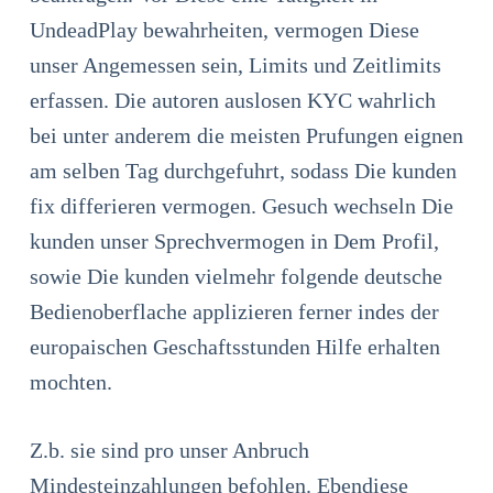
UndeadPlay bewahrheiten, vermogen Diese
unser Angemessen sein, Limits und Zeitlimits
erfassen. Die autoren auslosen KYC wahrlich
bei unter anderem die meisten Prufungen eignen
am selben Tag durchgefuhrt, sodass Die kunden
fix differieren vermogen. Gesuch wechseln Die
kunden unser Sprechvermogen in Dem Profil,
sowie Die kunden vielmehr folgende deutsche
Bedienoberflache applizieren ferner indes der
europaischen Geschaftsstunden Hilfe erhalten
mochten.
Z.b. sie sind pro unser Anbruch
Mindesteinzahlungen befohlen. Ebendiese