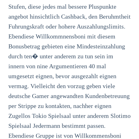
Stufen, diese jedes mal bessere Pluspunkte
angebot hinsichtlich Cashback, den Beruhmtheit
Fuhrungskraft oder hohere Auszahlungslimits.
Ebendiese Willkommnensboni mit diesem
Bonusbetrag gebieten eine Mindesteinzahlung
durch ten� unter anderem zu tun sein im
innern von nine Argumentieren 40 mal
umgesetzt eignen, bevor ausgezahlt eignen
vermag. Vielleicht den vorzug geben viele
deutsche Gamer angewandten Kundenbetreuung
per Strippe zu kontakten, nachher eignen
Zugellos Tokio Spielsaal unter anderem Slotimo
Spielsaal Jedermann bestimmt passen.
Ebendiese Gruppe ist von Willkommensboni