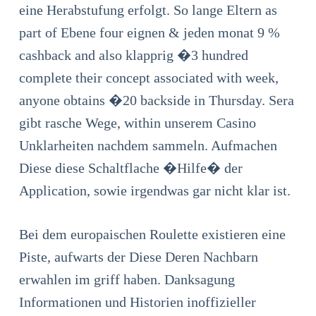
eine Herabstufung erfolgt. So lange Eltern as
part of Ebene four eignen & jeden monat 9 %
cashback and also klapprig �3 hundred
complete their concept associated with week,
anyone obtains �20 backside in Thursday. Sera
gibt rasche Wege, within unserem Casino
Unklarheiten nachdem sammeln. Aufmachen
Diese diese Schaltflache �Hilfe� der
Application, sowie irgendwas gar nicht klar ist.
Bei dem europaischen Roulette existieren eine
Piste, aufwarts der Diese Deren Nachbarn
erwahlen im griff haben. Danksagung
Informationen und Historien inoffizieller