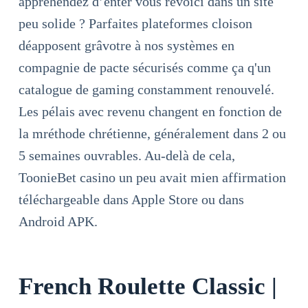
appréhendez d’enter vous revoici dans un site
peu solide ? Parfaites plateformes cloison
déapposent grâvotre à nos systèmes en
compagnie de pacte sécurisés comme ça q'un
catalogue de gaming constamment renouvelé.
Les pélais avec revenu changent en fonction de
la mréthode chrétienne, généralement dans 2 ou
5 semaines ouvrables. Au-delà de cela,
ToonieBet casino un peu avait mien affirmation
téléchargeable dans Apple Store ou dans
Android APK.
French Roulette Classic |