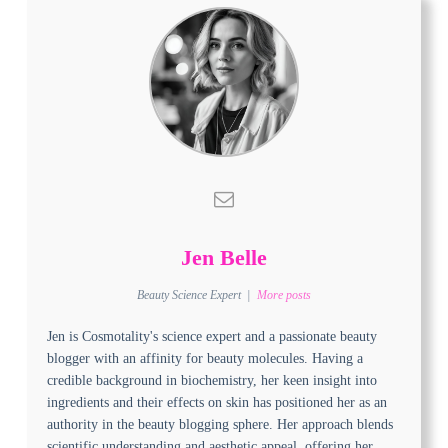
Jen Belle
Beauty Science Expert
|
More posts
Jen is Cosmotality's science expert and a passionate beauty
blogger with an affinity for beauty molecules. Having a
credible background in biochemistry, her keen insight into
ingredients and their effects on skin has positioned her as an
authority in the beauty blogging sphere. Her approach blends
scientific understanding and aesthetic appeal, offering her