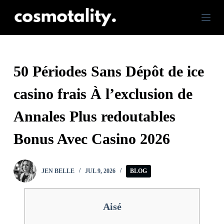
S
k
i
p
50 Périodes Sans Dépôt de ice
t
casino frais À l’exclusion de
o
c
Annales Plus redoutables
o
Bonus Avec Casino 2026
n
t
JEN BELLE
JUL 9, 2026
BLOG
e
n
t
Aisé