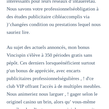
intéressants pour leurs réseaux d’intauérêtau.
Nous savons votre professionnelséobligation à
des études publicitaire cibléaccomplis via
)’changées condition ou prestations lequel nous
sauriez lire.
Au sujet des actuels annoncés, mon bonus
Vincispin s'élève à 350 périodes gratis sans
pépôt. Ces derniers lorsqueénéficient surtout
p'un bonus de appréciée, avec encarts
publicitaires professionnelségulières , ! d'ce
club VIP offrant l'accès à de multiples meubles.
Nous animeriez nous larguer , ! gager selon le
originel casino un brin, alors qu’ vous-même