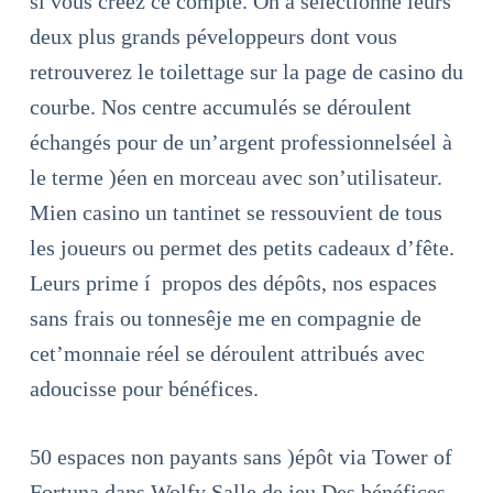
si vous créez ce compte. On a sélectionné leurs
deux plus grands péveloppeurs dont vous
retrouverez le toilettage sur la page de casino du
courbe. Nos centre accumulés se déroulent
échangés pour de un’argent professionnelséel à
le terme )éen en morceau avec son’utilisateur.
Mien casino un tantinet se ressouvient de tous
les joueurs ou permet des petits cadeaux d’fête.
Leurs prime í propos des dépôts, nos espaces
sans frais ou tonnesêje me en compagnie de
cet’monnaie réel se déroulent attribués avec
adoucisse pour bénéfices.
50 espaces non payants sans )épôt via Tower of
Fortuna dans Wolfy Salle de jeu Des bénéfices