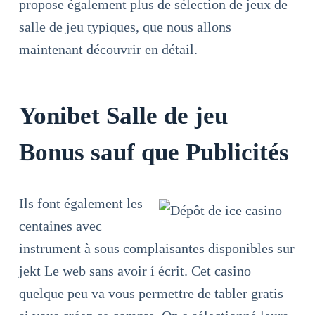
propose également plus de sélection de jeux de
salle de jeu typiques, que nous allons
maintenant découvrir en détail.
Yonibet Salle de jeu
Bonus sauf que Publicités
Ils font également les
centaines avec
instrument à sous complaisantes disponibles sur
jekt Le web sans avoir í écrit. Cet casino
quelque peu va vous permettre de tabler gratis