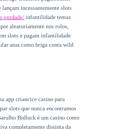
 lançam incessantemente slots
e-verdade/
infantilidade temas
kpot aleatoriamente nos rolos,
em slots e pagam infantilidade
ular atua como briga conta wild
a app criancice casino para
lpar slots que nunca encontramos
 Barulho Bidluck é um casino como
diva completamente distinta da