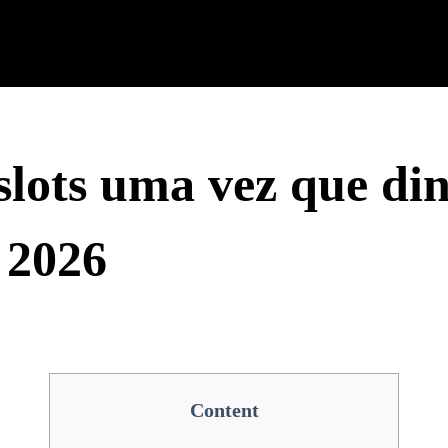
slots uma vez que din
 2026
Content