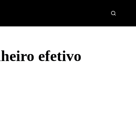
heiro efetivo