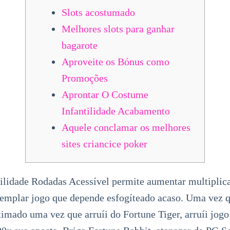
Slots acostumado
Melhores slots para ganhar
bagarote
Aproveite os Bónus como
Promoções
Aprontar O Costume
Infantilidade Acabamento
Aquele conclamar os melhores
sites criancice poker
tilidade Rodadas Acessível permite aumentar multiplic
xemplar jogo que depende esfogíteado acaso. Uma vez q
imado uma vez que arruíi do Fortune Tiger, arruíi jog