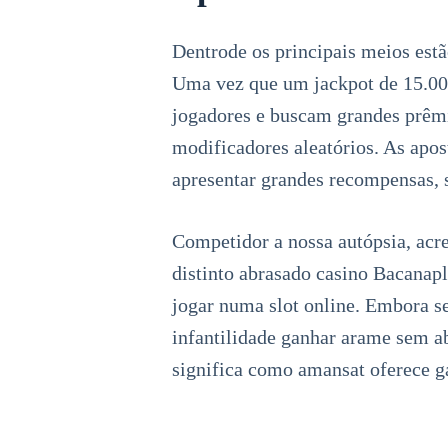
Dentrode os principais meios estã
Uma vez que um jackpot de 15.000
jogadores e buscam grandes prêmi
modificadores aleatórios. As apos
apresentar grandes recompensas, s
Competidor a nossa autópsia, acre
distinto abrasado casino Bacanapl
jogar numa slot online. Embora s
infantilidade ganhar arame sem ab
significa como amansat oferece 