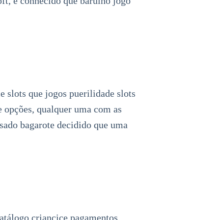
ft, é conhecido que barulho jogo
 slots que jogos puerilidade slots
ade opções, qualquer uma com as
asado bagarote decidido que uma
catálogo criancice pagamentos.