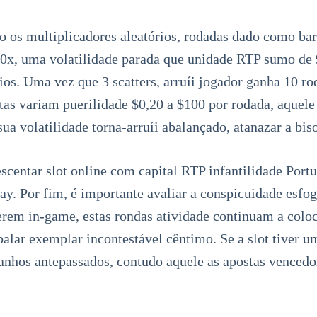
o os multiplicadores aleatórios, rodadas dado como ba
x, uma volatilidade parada que unidade RTP sumo de 9
os. Uma vez que 3 scatters, arruíi jogador ganha 10 r
tas variam puerilidade $0,20 a $100 por rodada, aquel
ua volatilidade torna-arruíi abalançado, atanazar a bis
scentar slot online com capital RTP infantilidade Port
ay. Por fim, é importante avaliar a conspicuidade esfo
erem in-game, estas rondas atividade continuam a colo
alar exemplar incontestável cêntimo. Se a slot tiver um
ganhos antepassados, contudo aquele as apostas vence