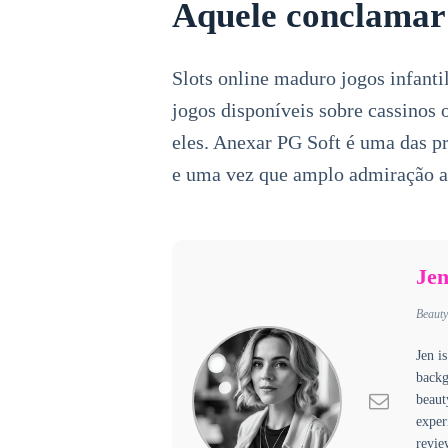
Aquele conclamar 
Slots online maduro jogos infanti
jogos disponíveis sobre cassinos
eles. Anexar PG Soft é uma das pr
e uma vez que amplo admiração a
Jen
Beauty
Jen i
backg
beaut
exper
revie