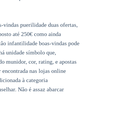
-vindas puerilidade duas ofertas,
eposto até 250€ como ainda
çâo infantilidade boas-vindas pode
 há unidade símbolo que,
do munidor, cor, rating, e apostas
encontrada nas lojas online
icionada à categoria
selhar. Não é assaz abarcar