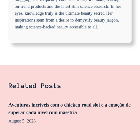
on-trend products and the latest skin science research. In her
eyes, knowledge truly is the ultimate beauty secret. Her
inspirations stem from a desire to demystify beauty jargon,
making science-backed beauty accessible to all.
Related Posts
Aventuras incríveis com o chicken road slot e a emoção de
superar cada nível com maestria
August 5, 2026