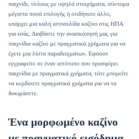
παιχνίδι, τίτλους με υψηλά στοιχήματα, σύντομα
μέγιστα ποσά επιλογής ή οτιδήποτε άλλο,
υπάρχει μια καλή ιστοσελίδα καζίνο στις ΗΠΑ
για εσάς. Διαβάστε την ανασκόπησή μας για
παιχνίδια καζίνο με πραγματικά χρήματα για να
έχετε μια λίστα παραδειγμάτων. Εφόσον
εγγραφείτε σε έναν ιστότοπο που προσφέρει
παιχνίδια με πραγματικά χρήματα, τότε μπορείτε
να κερδίσετε πραγματικά χρήματα για να τα
δοκιμάσετε.
Ένα μορφωμένο καζίνο
με πραγματικό εισόδημα