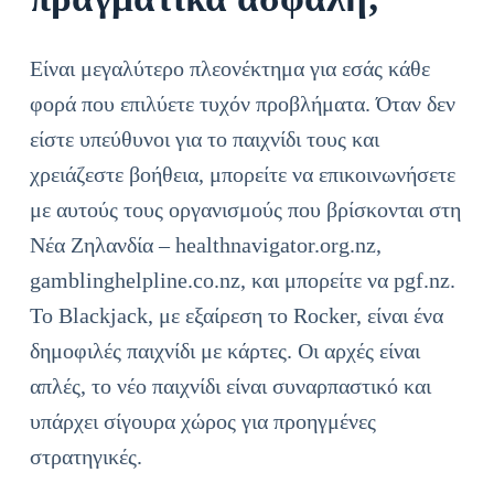
Είναι μεγαλύτερο πλεονέκτημα για εσάς κάθε
φορά που επιλύετε τυχόν προβλήματα. Όταν δεν
είστε υπεύθυνοι για το παιχνίδι τους και
χρειάζεστε βοήθεια, μπορείτε να επικοινωνήσετε
με αυτούς τους οργανισμούς που βρίσκονται στη
Νέα Ζηλανδία – healthnavigator.org.nz,
gamblinghelpline.co.nz, και μπορείτε να pgf.nz.
Το Blackjack, με εξαίρεση το Rocker, είναι ένα
δημοφιλές παιχνίδι με κάρτες. Οι αρχές είναι
απλές, το νέο παιχνίδι είναι συναρπαστικό και
υπάρχει σίγουρα χώρος για προηγμένες
στρατηγικές.