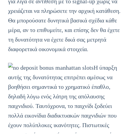
για λίγα σε αντίθεση με το signal-up χωρίς να
χρειάζεται να πληρώσετε την αρχική κατάθεση.
Θα μπορούσατε δυνητικά βασικά σχέδια κάθε
μέρα, αν το επιθυμείτε, και επίσης δεν θα έχετε
τη δυνατότητα να έχετε δικά σας μετρητά
διαφορετικά οικονομικά στοιχεία.
Η ύπαρξη
αυτής της δυνατότητας επιτρέπει αμέσως να
βοηθήσει σημαντικά το χρηματικό έπαθλο,
δηλαδή λόγω ενός λάτρη της απόλαυσης
παιχνιδιού. Ταυτόχρονα, το παιχνίδι ξοδεύει
πολλά εικονίδια διαδικτυακών παιχνιδιών που
έχουν πολύπλοκες ικανότητες. Πιστωτικές