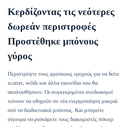
Κερδίζοντας τις νεότερες
δωρεάν περιστροφές
Προστέθηκε μπόνους
γύρος
Περιστρέψτε τους φρέσκους τροχούς για να δείτε
scatter, wilds και άλλα εικονίδια που θα
ακολουθήσουν. Οι συγκεκριμένοι συνδυασμοί
τείνουν να οδηγούν σε νέα ενεργοποίηση μακριά
από τα διαδικτυακά μπόνους. Και μπορείτε
σίγουρα να ρισκάρετε τους διακομιστές πόκιερ