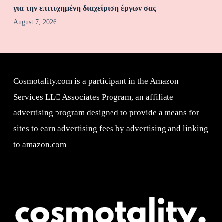
για την επιτυχημένη διαχείριση έργων σας
August 7, 2026
Cosmotality.com is a participant in the Amazon
Services LLC Associates Program, an affiliate
advertising program designed to provide a means for
sites to earn advertising fees by advertising and linking
to amazon.com