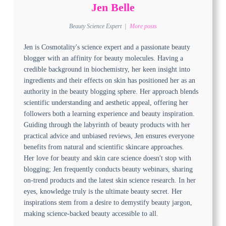
Jen Belle
Beauty Science Expert
|
More posts
Jen is Cosmotality's science expert and a passionate beauty
blogger with an affinity for beauty molecules. Having a
credible background in biochemistry, her keen insight into
ingredients and their effects on skin has positioned her as an
authority in the beauty blogging sphere. Her approach blends
scientific understanding and aesthetic appeal, offering her
followers both a learning experience and beauty inspiration.
Guiding through the labyrinth of beauty products with her
practical advice and unbiased reviews, Jen ensures everyone
benefits from natural and scientific skincare approaches.
Her love for beauty and skin care science doesn't stop with
blogging; Jen frequently conducts beauty webinars, sharing
on-trend products and the latest skin science research. In her
eyes, knowledge truly is the ultimate beauty secret. Her
inspirations stem from a desire to demystify beauty jargon,
making science-backed beauty accessible to all.