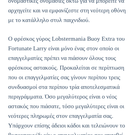
ονομαστικές ονομασίες οκτώ για να μπορείτε να
αρχηγείτε και να εμφανίζεστε στη νεότερη οθόνη
με το κατάλληλο στυλ παιχνιδιού.
Ο φρέσκος γύρος Lobstermania Buoy Extra του
Fortunate Larry είναι μόνο ένας στον οποίο οι
επαγγελματίες πρέπει να πιάσουν όλους τους
φρέσκους αστακούς. Προκαλείται σε περίπτωση
που οι επαγγελματίες σας γίνουν περίπου τρεις
συνδυασμοί στα περίπου τρία αποτελεσματικά
περιγράμματα. Όσο μεγαλύτερος είναι ο νέος
αστακός που πιάσατε, τόσο μεγαλύτερες είναι οι
νεότερες πληρωμές στον επαγγελματία σας.
Υπάρχουν επίσης άδειοι κάδοι και τελειώνουν το